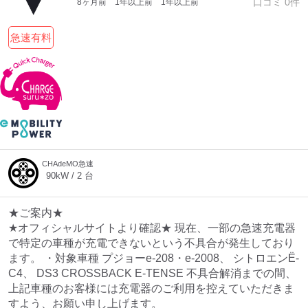
口コミ
0
件
8ヶ月前
1年以上前
1年以上前
急速有料
CHAdeMO急速
90
kW /
2
台
★ご案内★
★オフィシャルサイトより確認★ 現在、一部の急速充電器
で特定の車種が充電できないという不具合が発生しており
ます。 ・対象車種 プジョーe-208・e-2008、 シトロエンË-
C4、 DS3 CROSSBACK E-TENSE 不具合解消までの間、
上記車種のお客様には充電器のご利用を控えていただきま
すよう、お願い申し上げます。