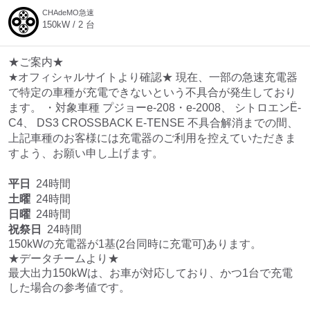
CHAdeMO急速
150
kW /
2
台
★ご案内★
★オフィシャルサイトより確認★ 現在、一部の急速充電器
で特定の車種が充電できないという不具合が発生しており
ます。 ・対象車種 プジョーe-208・e-2008、 シトロエンË-
C4、 DS3 CROSSBACK E-TENSE 不具合解消までの間、
上記車種のお客様には充電器のご利用を控えていただきま
すよう、お願い申し上げます。
平日
24時間
土曜
24時間
日曜
24時間
祝祭日
24時間
150kWの充電器が1基(2台同時に充電可)あります。

★データチームより★

最大出力150kWは、お車が対応しており、かつ1台で充電