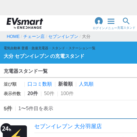
充電スタンド
ログイン
メニュー
HOME
チェーン店
セブンイレブン
大分
閉
電気自動車 普通・急速充電器・スタンド・ステーション一覧
じ
地名・観光スポット・住所
で検索
大分
セブンイレブン
の充電スタンド
る
充電器スタンド一覧
充電器の種類
口コミ数順
新着順
人気順
並び順
急速充電器のみ表示
急速無料のみ表示
20件
50件
100件
表示件数
高速道路上のみ表示
24時間営業のみ表示
5
件
1
〜
5
件目を表示
認証システム
セブンイレブン 大分羽屋店
e-Mobility Power
EV充電エネチェンジ