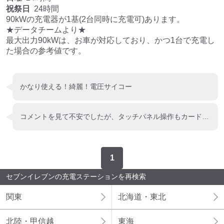
祝祭日
24時間
90kWの充電器が1基(2台同時に充電可)あります。

★データチームより★

最大出力90kWは、お車が対応しており、かつ1台で充電し
た場合の参考値です。
かなり使える！綺麗！電圧サイコー
コメントを見て不安でしたが、タッチパネル操作もカード認識もスムーズにできました！ 途中で停止するかは充電始めたばかりなので、わかりませんが充電開始はスムーズにできました。
1
セブンイレブンの充電ステーションを再検索
関東
北海道・東北
北陸・甲信越
東海