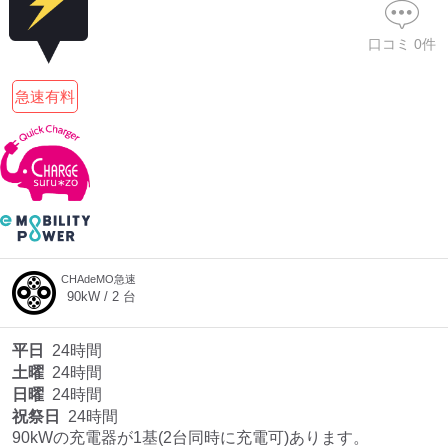
口コミ
0
件
ディーラー
急速有料
三菱ディーラーを表示
日産ディーラーを表示
トヨタディーラーを表
示
充電器の出力
すべて
中速-20kW-以上
急速-44kW-以上
CHAdeMO急速
90
kW /
2
台
車種
平日
24時間
土曜
24時間
日曜
24時間
祝祭日
24時間
90kWの充電器が1基(2台同時に充電可)あります。
