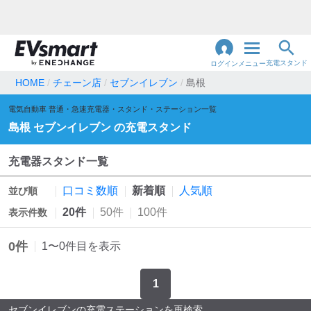
充電スタンド
ログイン
メニュー
HOME
チェーン店
セブンイレブン
島根
閉
電気自動車 普通・急速充電器・スタンド・ステーション一覧
じ
地名・観光スポット・住所
で検索
島根
セブンイレブン
の充電スタンド
る
充電器スタンド一覧
充電器の種類
口コミ数順
新着順
人気順
並び順
急速充電器のみ表示
急速無料のみ表示
20件
50件
100件
表示件数
高速道路上のみ表示
24時間営業のみ表示
0
件
1
〜
0
件目を表示
1
認証システム
e-Mobility Power
セブンイレブンの充電ステーションを再検索
EV充電エネチェンジ