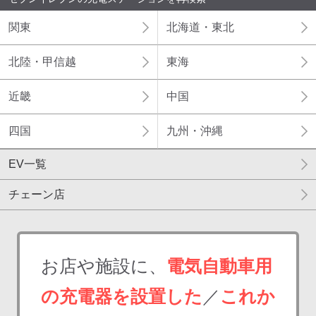
関東
北海道・東北
ディーラー
北陸・甲信越
東海
三菱ディーラーを表示
日産ディーラーを表示
近畿
中国
トヨタディーラーを表
示
四国
九州・沖縄
充電器の出力
EV一覧
すべて
中速-20kW-以上
急速-44kW-以上
チェーン店
車種
お店や施設に、
電気自動車用
の充電器を設置した
／
これか