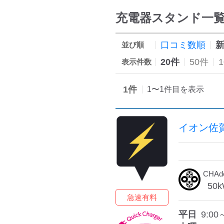
充電器スタンド一
口コミ数順
並び順
20件
50件
表示件数
1
件
1
〜
1
件目を表示
イオン佐
CHA
50
k
急速有料
平日
9:00