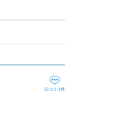
口コミ
1
件