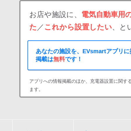
お店や施設に、
電気自動車用
た
／
これから設置したい
、と
あなたの施設を、EVsmartアプリ
掲載は
無料
です！
アプリへの情報掲載のほか、充電器設置に関す
ます。