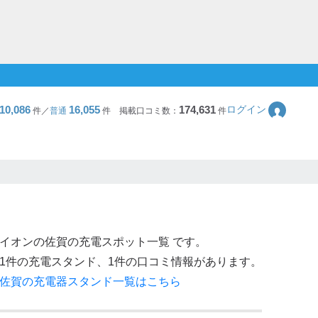
10,086
16,055
174,631
ログイン
件／
普通
件
掲載口コミ数：
件
イオン
の
佐賀
の充電スポット一覧 です。
1
件の充電スタンド、
1
件の口コミ情報があります。
佐賀
の充電器スタンド一覧はこちら