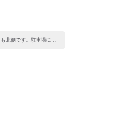
2026年7月7日 正常に使えました。 場所は広大な駐車場のもっとも北側です。駐車場にはガソリンスタンドがありますがそこではありません。 「スーパービバホーム佐賀店」の近くです。