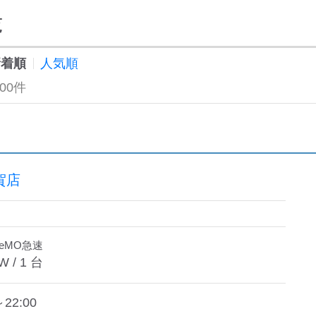
覧
新着順
人気順
100件
賀店
deMO急速
W /
1
台
～22:00