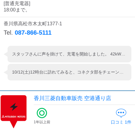
検索する
[普通充電器]

18:00まで。
香川県高松市木太町1377-1
Tel.
087-866-5111
スタッフさんに声を掛けて、充電を開始しました。 42kWで充電されました。 新しくなった三菱充電カードを引き続き使っていますが、充電するお店によって料金が若干違うんですね。
10/12(土)12時台に訪れてみると、コネクタ部をチェーンで施錠されていなかったのでセルフで充電開始。 手持ちの端末で確認すると、設備最大の125Aで充電が始まりました。 充電が始まったので店舗へ。 店内にいたフロントさん？に声を掛けるが相変わらずなレベルの低い対応でした。 ちなみに店舗の窓には「アウトランダーPHEVマスター在籍店」と掲示が有りました。 どんなことを教えてくれるか興味津々。
香川三菱自動車販売 空港通り店
口コミ
1
件
1年以上前