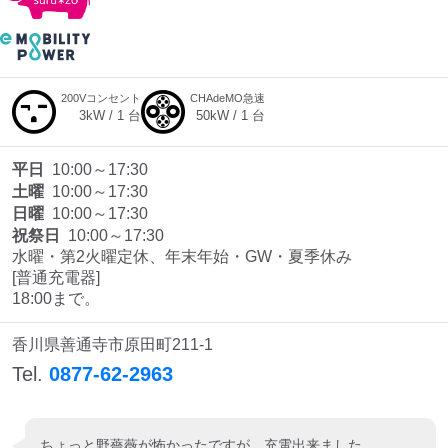
200Vコンセント
CHAdeMO急速
3
kW /
1
台
50
kW /
1
台
平日
10:00～17:30
土曜
10:00～17:30
日曜
10:00～17:30
祝祭日
10:00～17:30
水曜・第2火曜定休、年末年始・GW・夏季休み

[普通充電器]

18:00まで。
香川県善通寺市原田町211-1
Tel.
0877-62-2963
ちょっと野薔薇が怖かったですが、充電出来ました。