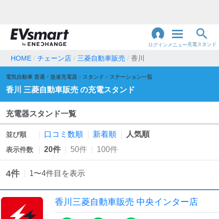
充電スタンド
ログイン
メニュー
HOME
チェーン店
三菱自動車販売
香川
閉
電気自動車 普通・急速充電器・スタンド・ステーション一覧
じ
地名・観光スポット・住所
で検索
香川
三菱自動車販売
の充電スタンド
る
充電器スタンド一覧
充電器の種類
口コミ数順
新着順
人気順
並び順
急速充電器のみ表示
急速無料のみ表示
20件
50件
100件
表示件数
高速道路上のみ表示
24時間営業のみ表示
4
件
1
〜
4
件目を表示
認証システム
香川三菱自動車販売 中央インター店
e-Mobility Power
EV充電エネチェンジ