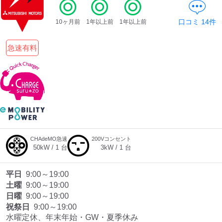
口コミ
14
件
10ヶ月前
1年以上前
1年以上前
ディーラー
急速有料
三菱ディーラーを表示
日産ディーラーを表示
トヨタディーラーを表
示
充電器の出力
すべて
中速-20kW-以上
急速-44kW-以上
CHAdeMO急速
200Vコンセント
50
kW /
1
台
3
kW /
1
台
車種
平日
9:00～19:00
土曜
9:00～19:00
日曜
9:00～19:00
祝祭日
9:00～19:00
水曜定休、年末年始・GW・夏季休み
