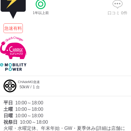
口コミ
0
件
1年以上前
ディーラー
急速有料
三菱ディーラーを表示
日産ディーラーを表示
トヨタディーラーを表
示
充電器の出力
すべて
中速-20kW-以上
急速-44kW-以上
CHAdeMO急速
50
kW /
1
台
車種
平日
10:00～18:00
土曜
10:00～18:00
日曜
10:00～18:00
祝祭日
10:00～18:00
火曜・水曜定休、年末年始・GW・夏季休み(詳細は店舗に