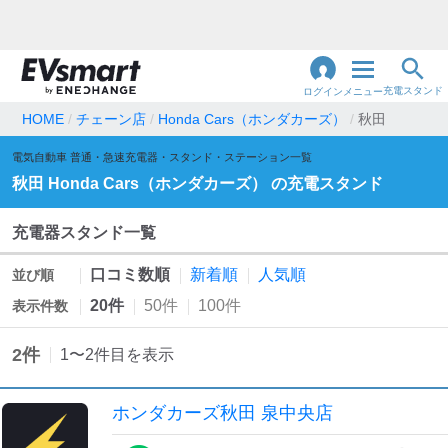
充電スタンド
ログイン
メニュー
HOME
チェーン店
Honda Cars（ホンダカーズ）
秋田
閉
電気自動車 普通・急速充電器・スタンド・ステーション一覧
じ
地名・観光スポット・住所
で検索
秋田
Honda Cars（ホンダカーズ）
の充電スタンド
る
充電器スタンド一覧
充電器の種類
口コミ数順
新着順
人気順
並び順
急速充電器のみ表示
急速無料のみ表示
20件
50件
100件
表示件数
高速道路上のみ表示
24時間営業のみ表示
2
件
1
〜
2
件目を表示
認証システム
ホンダカーズ秋田 泉中央店
e-Mobility Power
EV充電エネチェンジ