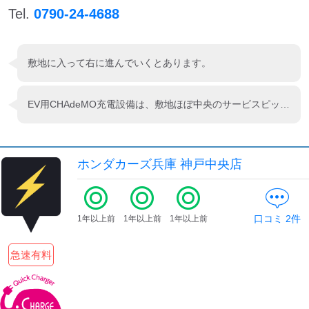
Tel.
0790-24-4688
敷地に入って右に進んでいくとあります。
EV用CHAdeMO充電設備は、敷地ほぼ中央のサービスピット脇に設置されています。 撮影したのが定休日の水曜だったので、敷地外の歩道から写真を撮影しました。 今年(2024年)N-VAN e:が発売され、脱炭素を宣言していることを考えると設置位置と施錠位置の変更を行い24時間利用できるようにするべきタイミングに来ていると感じました。
ホンダカーズ兵庫 神戸中央店
口コミ
2
件
1年以上前
1年以上前
1年以上前
急速有料