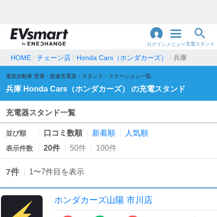
充電スタンド
ログイン
メニュー
HOME
チェーン店
Honda Cars（ホンダカーズ）
兵庫
閉
電気自動車 普通・急速充電器・スタンド・ステーション一覧
じ
地名・観光スポット・住所
で検索
兵庫
Honda Cars（ホンダカーズ）
の充電スタンド
る
充電器スタンド一覧
充電器の種類
口コミ数順
新着順
人気順
並び順
急速充電器のみ表示
急速無料のみ表示
20件
50件
100件
表示件数
高速道路上のみ表示
24時間営業のみ表示
7
件
1
〜
7
件目を表示
認証システム
ホンダカーズ山陽 市川店
e-Mobility Power
EV充電エネチェンジ