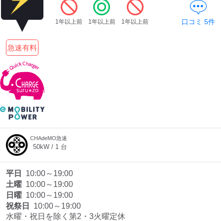
口コミ
5
件
1年以上前
1年以上前
1年以上前
ディーラー
急速有料
三菱ディーラーを表示
日産ディーラーを表示
トヨタディーラーを表
示
充電器の出力
すべて
中速-20kW-以上
急速-44kW-以上
CHAdeMO急速
50
kW /
1
台
車種
平日
10:00～19:00
土曜
10:00～19:00
日曜
10:00～19:00
祝祭日
10:00～19:00
水曜・祝日を除く第2・3火曜定休