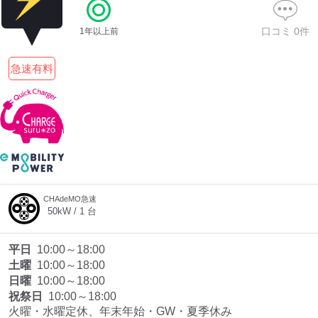
口コミ
0
件
1年以上前
ディーラー
急速有料
三菱ディーラーを表示
日産ディーラーを表示
トヨタディーラーを表
示
充電器の出力
すべて
中速-20kW-以上
急速-44kW-以上
CHAdeMO急速
50
kW /
1
台
車種
平日
10:00～18:00
土曜
10:00～18:00
日曜
10:00～18:00
祝祭日
10:00～18:00
火曜・水曜定休、年末年始・GW・夏季休み