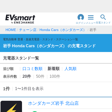
充電スタンド
ログイン
メニュー
HOME
チェーン店
Honda Cars（ホンダカーズ）
岩手
閉
電気自動車 普通・急速充電器・スタンド・ステーション一覧
じ
地名・観光スポット・住所
で検索
岩手
Honda Cars（ホンダカーズ）
の充電スタンド
る
充電器スタンド一覧
充電器の種類
口コミ数順
新着順
人気順
並び順
急速充電器のみ表示
急速無料のみ表示
20件
50件
100件
表示件数
高速道路上のみ表示
24時間営業のみ表示
1
件
1
〜
1
件目を表示
認証システム
ホンダカーズ岩手 北山店
e-Mobility Power
EV充電エネチェンジ