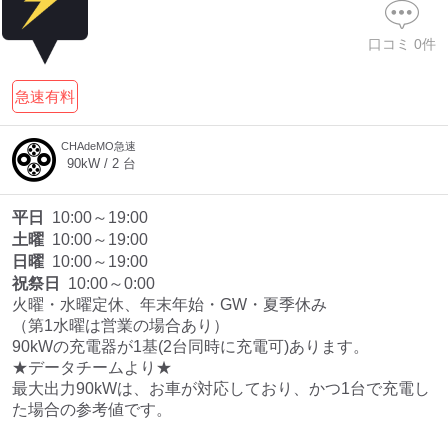
口コミ
0
件
ディーラー
急速有料
三菱ディーラーを表示
日産ディーラーを表示
トヨタディーラーを表
CHAdeMO急速
示
90
kW /
2
台
充電器の出力
平日
10:00～19:00
土曜
10:00～19:00
すべて
中速-20kW-以上
急速-44kW-以上
日曜
10:00～19:00
祝祭日
10:00～0:00
火曜・水曜定休、年末年始・GW・夏季休み

車種
（第1水曜は営業の場合あり）

90kWの充電器が1基(2台同時に充電可)あります。

★データチームより★

最大出力90kWは、お車が対応しており、かつ1台で充電し