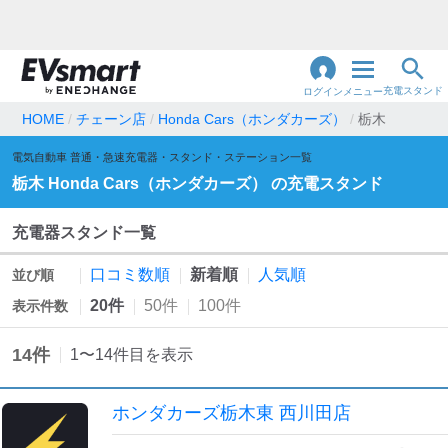
充電スタンド
ログイン
メニュー
HOME
チェーン店
Honda Cars（ホンダカーズ）
栃木
閉
電気自動車 普通・急速充電器・スタンド・ステーション一覧
じ
地名・観光スポット・住所
で検索
栃木
Honda Cars（ホンダカーズ）
の充電スタンド
る
充電器スタンド一覧
充電器の種類
口コミ数順
新着順
人気順
並び順
急速充電器のみ表示
急速無料のみ表示
20件
50件
100件
表示件数
高速道路上のみ表示
24時間営業のみ表示
14
件
1
〜
14
件目を表示
認証システム
ホンダカーズ栃木東 西川田店
e-Mobility Power
EV充電エネチェンジ