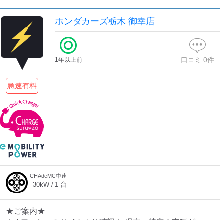
ホンダカーズ栃木 御幸店
口コミ
0
件
1年以上前
急速有料
CHAdeMO中速
30
kW /
1
台
★ご案内★