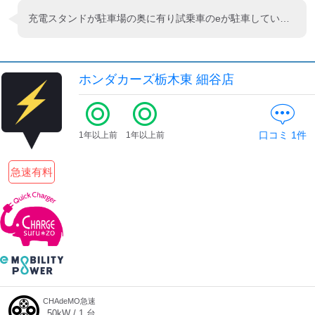
充電スタンドが駐車場の奥に有り試乗車のeが駐車していて使えませんでした。 外にEV QUICKの看板も無いので まだ一般用に開放して居ないのかも。
ホンダカーズ栃木東 細谷店
口コミ
1
件
1年以上前
1年以上前
急速有料
CHAdeMO急速
50
kW /
1
台