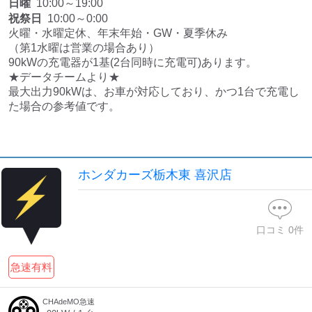
日曜
10:00～19:00
祝祭日
10:00～0:00
火曜・水曜定休、年末年始・GW・夏季休み

（第1水曜は営業の場合あり）

90kWの充電器が1基(2台同時に充電可)あります。

★データチームより★

最大出力90kWは、お車が対応しており、かつ1台で充電し
た場合の参考値です。
ホンダカーズ栃木東 喜沢店
口コミ
0
件
急速有料
CHAdeMO急速