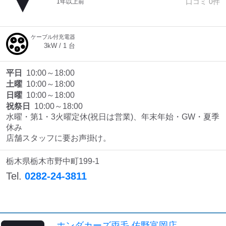
口コミ
0
件
1年以上前
ケーブル付充電器
3
kW /
1
台
平日
10:00～18:00
土曜
10:00～18:00
日曜
10:00～18:00
祝祭日
10:00～18:00
水曜・第1・3火曜定休(祝日は営業)、年末年始・GW・夏季
休み

店舗スタッフに要お声掛け。
栃木県栃木市野中町199-1
Tel.
0282-24-3811
ホンダカーズ両毛 佐野富岡店