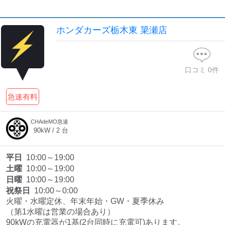
検索する
ホンダカーズ栃木東 簗瀬店
口コミ
0
件
急速有料
CHAdeMO急速
90
kW /
2
台
平日
10:00～19:00
土曜
10:00～19:00
日曜
10:00～19:00
祝祭日
10:00～0:00
火曜・水曜定休、年末年始・GW・夏季休み

（第1水曜は営業の場合あり）

90kWの充電器が1基(2台同時に充電可)あります。
