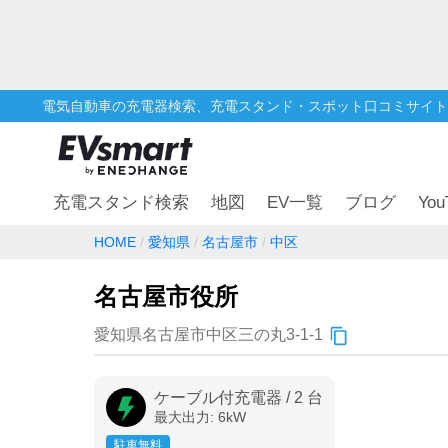
電気自動車の充電器検索、充電スタンド・スポット口コミサイト
You
充電スタンド検索
地図
EV一覧
ブログ
HOME
愛知県
名古屋市
中区
名古屋市役所
愛知県名古屋市中区三の丸3-1-1
ケーブル付充電器
/
2
台
最大出力:
6
kW
駐車無料