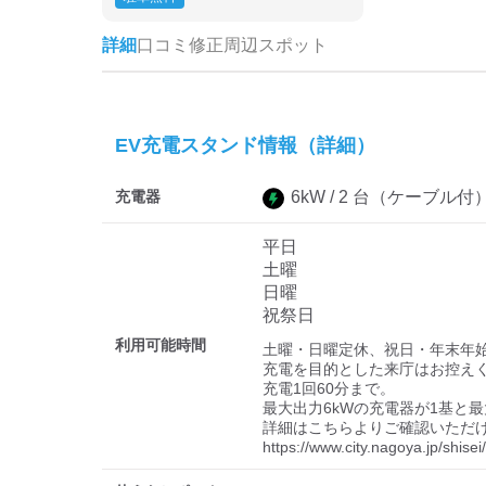
詳細
口コミ
修正
周辺スポット
EV充電スタンド情報（詳細）
充電器
6
kW /
2
台
（ケーブル付
平日
土曜
日曜
祝祭日
利用可能時間
土曜・日曜定休、祝日・年末年始
充電を目的とした来庁はお控えく
充電1回60分まで。

最大出力6kWの充電器が1基と最
詳細はこちらよりご確認いただけ
https://www.city.nagoya.jp/shi