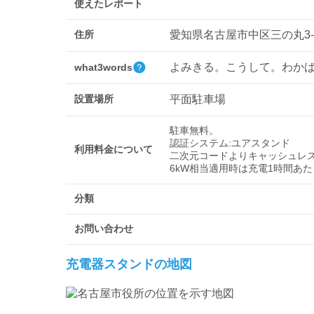
使えたレポート
住所
愛知県名古屋市中区三の丸3-1
よみきる。こうして。わか
what3words
設置場所
平面駐車場
駐車無料。

認証システム:ユアスタンド 

利用料金について
二次元コードよりキャッシュレス
6kW相当適用時は充電1時間あた
分類
お問い合わせ
充電器スタンドの地図