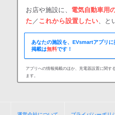
お店や施設に、
電気自動車用
た
／
これから設置したい
、と
あなたの施設を、EVsmartアプリ
掲載は
無料
です！
アプリへの情報掲載のほか、充電器設置に関す
ます。
運営会社について
プライバシーポリ