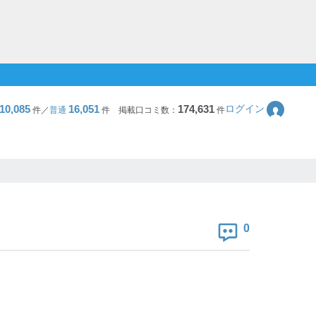
10,085
16,051
174,631
ログイン
件／
普通
件
掲載口コミ数：
件
0