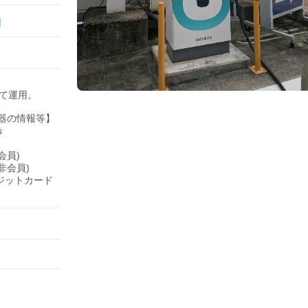
して運用。

器の情報等】



会員)

(非会員)

クレジットカード