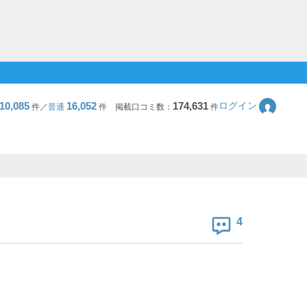
10,085
16,052
174,631
ログイン
件／
普通
件
掲載口コミ数：
件
4