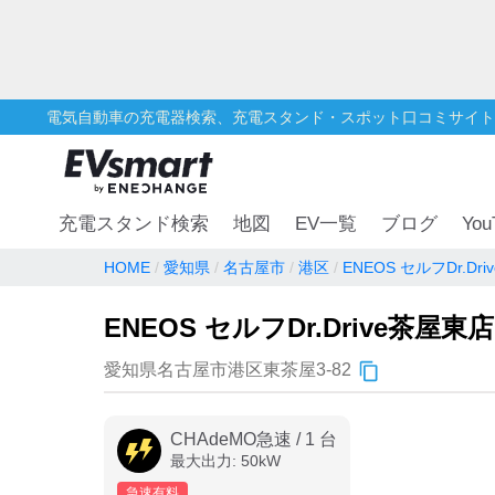
電気自動車の充電器検索、充電スタンド・スポット口コミサイト
You
充電スタンド検索
地図
EV一覧
ブログ
HOME
愛知県
名古屋市
港区
ENEOS セルフDr.Dr
ENEOS セルフDr.Drive茶屋東店
愛知県名古屋市港区東茶屋3-82
CHAdeMO急速
/
1
台
最大出力:
50
kW
急速有料