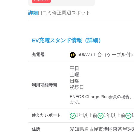
詳細
口コミ
修正
周辺スポット
EV充電スタンド情報（詳細）
充電器
50
kW /
1
台
（ケーブル付
平日
土曜
日曜
利用可能時間
祝祭日
ENEOS Charge Plus会員の場
まで。
使えたレポート
1年以上前
1年以上前
住所
愛知県名古屋市港区東茶屋3-8