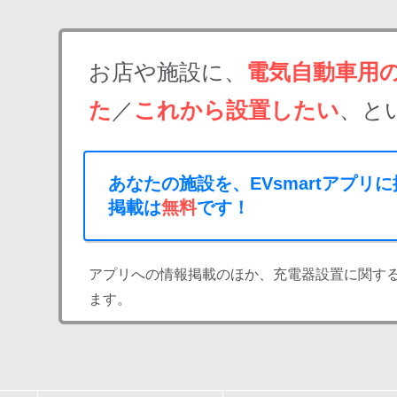
お店や施設に、
電気自動車用
た
／
これから設置したい
、と
あなたの施設を、EVsmartアプリ
掲載は
無料
です！
アプリへの情報掲載のほか、充電器設置に関す
ます。