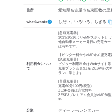
住所
愛知県名古屋市名東区牧の里1-
しだい。いろいろ。ちぎる
what3words
[急速充電器]

2023/10/16よりeMPスポットと
他自動車メーカー発行の充電カー
は有料です。

【ビジター料金やeMP未加盟充電
[急速充電器]

利用料金につい
ビジター利用料金はWebサイト等で
て
充電プラン会員(日産 ZESP等)
ランに準じます

[普通充電器]

充電60分100円(税別)

ZESP会員は充電無料

ZESP3プレミアム会員はeMP加
料
分類
ディーラー/レンタカー