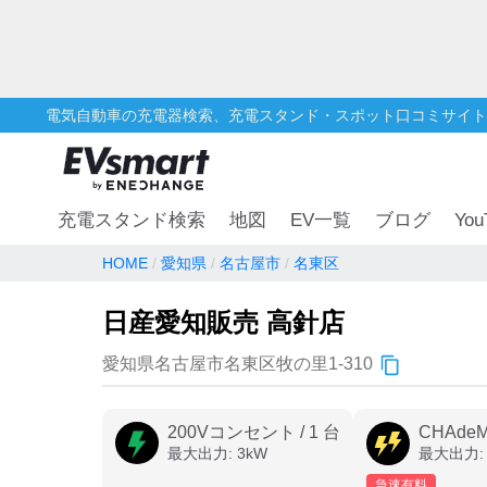
電気自動車の充電器検索、充電スタンド・スポット口コミサイト
You
充電スタンド検索
地図
EV一覧
ブログ
HOME
愛知県
名古屋市
名東区
日産愛知販売 高針店
愛知県名古屋市名東区牧の里1-310
200Vコンセント
/
1
台
CHAde
最大出力:
3
kW
最大出力
急速有料