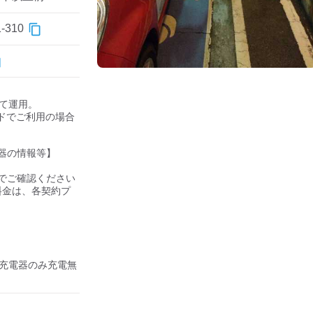
310
して運用。

ドでご利用の場合
器の情報等】

ご確認ください 

の料金は、各契約プ
盟充電器のみ充電無