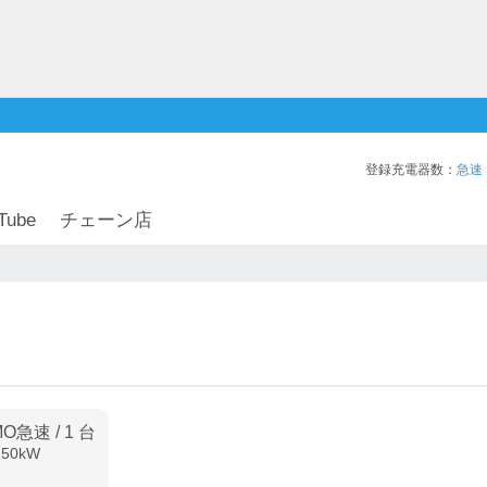
登録充電器数：
急速
Tube
チェーン店
MO急速
/
1
台
:
50
kW