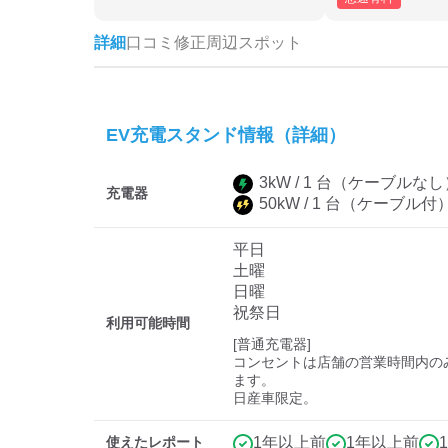
詳細
口コミ
修正
周辺スポット
EV充電スタンド情報（詳細）
3
kW /
1
台
（ケーブルなし
充電器
50
kW /
1
台
（ケーブル付
平日
土曜
日曜
祝祭日
利用可能時間
[普通充電器]

コンセントは店舗の営業時間内の
ます。

日産車限定。
使えたレポート
1年以上前
1年以上前