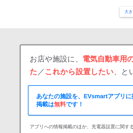
大き
お店や施設に、
電気自動車用
た
／
これから設置したい
、と
あなたの施設を、EVsmartアプリ
掲載は
無料
です！
アプリへの情報掲載のほか、充電器設置に関す