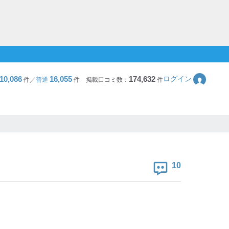
10,086
16,055
174,632
ログイン
件／
普通
件
掲載口コミ数：
件
10