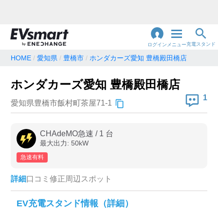
充電スタンド
ログイン
メニュー
HOME
愛知県
豊橋市
ホンダカーズ愛知 豊橋殿田橋店
閉
じ
地名・観光スポット・住所
ホンダカーズ愛知 豊橋殿田橋店
で検索
る
1
愛知県豊橋市飯村町茶屋71-1
充電器の種類
CHAdeMO急速
/
1
台
最大出力:
50
kW
急速充電器のみ表示
急速無料のみ表示
急速有料
高速道路上のみ表示
24時間営業のみ表示
詳細
口コミ
修正
周辺スポット
認証システム
EV充電スタンド情報（詳細）
e-Mobility Power
EV充電エネチェンジ