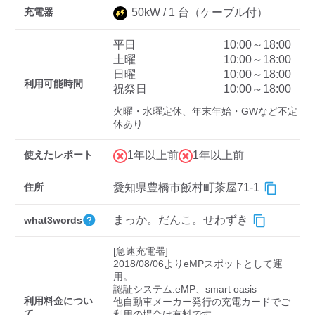
充電器
50
kW /
1
台
（ケーブル付）
平日
10:00～18:00
ディーラー
土曜
10:00～18:00
日曜
10:00～18:00
三菱ディーラーを表示
日産ディーラーを表示
利用可能時間
祝祭日
10:00～18:00
トヨタディーラーを表
火曜・水曜定休、年末年始・GWなど不定
示
休あり
充電器の出力
使えたレポート
1年以上前
1年以上前
すべて
中速-20kW-以上
急速-44kW-以上
住所
愛知県豊橋市飯村町茶屋71-1
まっか。だんこ。せわずき
what3words
車種
[急速充電器]

2018/08/06よりeMPスポットとして運
用。

認証システム:eMP、smart oasis

利用料金につい
他自動車メーカー発行の充電カードでご
て
利用の場合は有料です。
