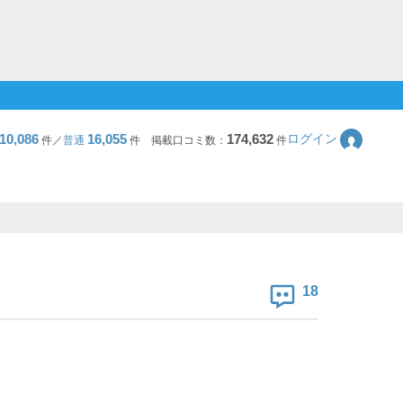
10,086
16,055
174,632
ログイン
件／
普通
件
掲載口コミ数：
件
18