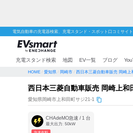
電気自動車の充電器検索、充電スタンド・スポット口コミサイト
You
充電スタンド検索
地図
EV一覧
ブログ
HOME
愛知県
岡崎市
西日本三菱自動車販売 岡崎上
西日本三菱自動車販売 岡崎上和
愛知県岡崎市上和田町サジ21-1
CHAdeMO急速
/
1
台
最大出力:
50
kW
急速有料