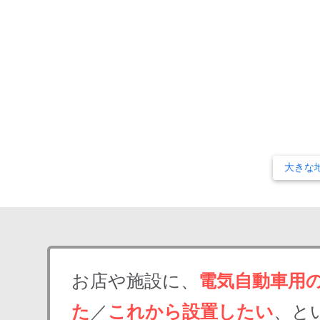
大きな
お店や施設に、
電気自動車用
た
／
これから設置したい
、と