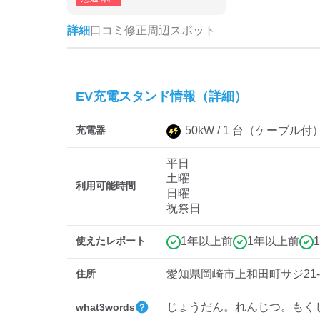
詳細
口コミ
修正
周辺スポット
EV充電スタンド情報（詳細）
充電器
50
kW /
1
台
（ケーブル付
平日
土曜
利用可能時間
日曜
祝祭日
使えたレポート
1年以上前
1年以上前
住所
愛知県岡崎市上和田町サジ21-
じょうだん。れんじつ。もく
what3words