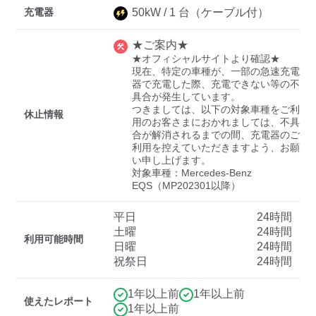
充電器
50
kW /
1
台
（ケーブル付）
★ご案内★
ディーラー
★オフィシャルサイトより確認★

現在、特定の車種が、一部の急速充電
三菱ディーラーを表示
日産ディーラーを表示
器で充電した際、充電できない等の不
具合が発生しています。

トヨタディーラーを表
つきましては、以下の対象車種をご利
休止情報
示
用のお客さまにおかれましては、不具
合が解消されるまでの間、充電器のご
利用を控えていただきますよう、お願
充電器の出力
い申し上げます。

対象車種：Mercedes-Benz 
すべて
中速-20kW-以上
急速-44kW-以上
EQS（MP202301以降）
平日
24時間
車種
土曜
24時間
利用可能時間
日曜
24時間
祝祭日
24時間
1年以上前
1年以上前
使えたレポート
1年以上前