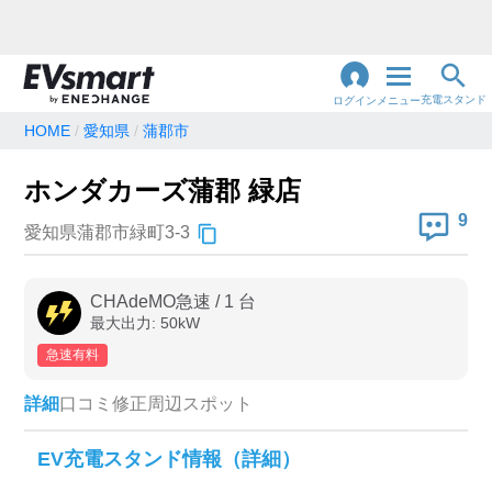
充電スタンド
ログイン
メニュー
HOME
愛知県
蒲郡市
閉
じ
地名・観光スポット・住所
ホンダカーズ蒲郡 緑店
で検索
る
9
愛知県蒲郡市緑町3-3
充電器の種類
CHAdeMO急速
/
1
台
最大出力:
50
kW
急速充電器のみ表示
急速無料のみ表示
急速有料
高速道路上のみ表示
24時間営業のみ表示
詳細
口コミ
修正
周辺スポット
認証システム
EV充電スタンド情報（詳細）
e-Mobility Power
EV充電エネチェンジ