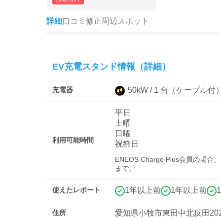
詳細
口コミ
修正
周辺スポット
EV充電スタンド情報（詳細）
充電器
50
kW /
1
台
（ケーブル付
平日
土曜
日曜
利用可能時間
祝祭日
ENEOS Charge Plus会員の場
まで。
使えたレポート
1年以上前
1年以上前
住所
愛知県小牧市東田中北反田202