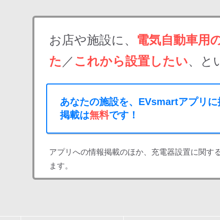
お店や施設に、
電気自動車用
た
／
これから設置したい
、と
あなたの施設を、EVsmartアプリ
掲載は
無料
です！
アプリへの情報掲載のほか、充電器設置に関す
ます。