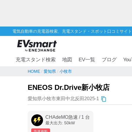
電気自動車の充電器検索、充電スタンド・スポット口コミサイト
You
充電スタンド検索
地図
EV一覧
ブログ
HOME
愛知県
小牧市
ENEOS Dr.Drive新小牧店
愛知県小牧市東田中北反田2025-1
CHAdeMO急速
/
1
台
最大出力:
50
kW
急速有料