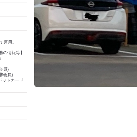
して運用。

器の情報等】



会員)

(非会員)

クレジットカード