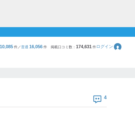
10,085
16,056
174,631
ログイン
件／
普通
件
掲載口コミ数：
件
4