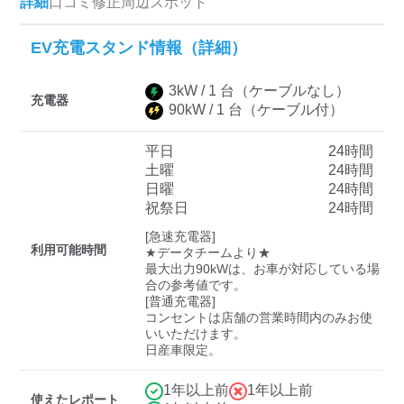
詳細
口コミ
修正
周辺スポット
EV充電スタンド情報（詳細）
ディーラー
3
kW /
1
台
（ケーブルなし）
三菱ディーラーを表示
日産ディーラーを表示
充電器
90
kW /
1
台
（ケーブル付）
トヨタディーラーを表
示
平日
24時間
土曜
24時間
日曜
24時間
充電器の出力
祝祭日
24時間
すべて
中速-20kW-以上
急速-44kW-以上
[急速充電器]

利用可能時間
★データチームより★

最大出力90kWは、お車が対応している場
合の参考値です。

車種
[普通充電器]

コンセントは店舗の営業時間内のみお使
いいただけます。

日産車限定。
1年以上前
1年以上前
使えたレポート