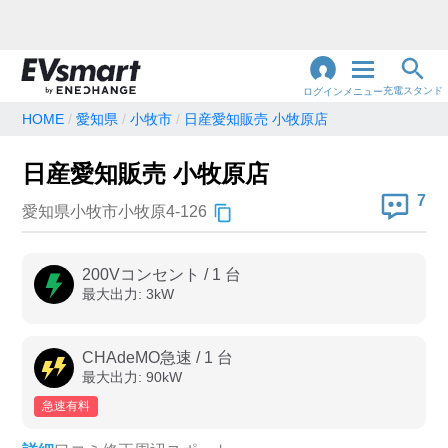
充電スタンド
ログイン
メニュー
HOME
愛知県
小牧市
日産愛知販売 小牧原店
閉
じ
地名・観光スポット・住所
日産愛知販売 小牧原店
で検索
る
7
愛知県小牧市小牧原4-126
充電器の種類
200Vコンセント
/
1
台
最大出力:
3
kW
急速充電器のみ表示
急速無料のみ表示
高速道路上のみ表示
24時間営業のみ表示
CHAdeMO急速
/
1
台
最大出力:
90
kW
急速有料
認証システム
e-Mobility Power
EV充電エネチェンジ