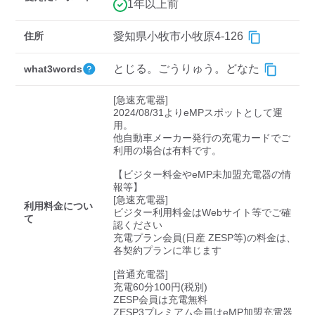
検索する
1年以上前
住所
愛知県小牧市小牧原4-126
とじる。ごうりゅう。どなた
what3words
[急速充電器]

2024/08/31よりeMPスポットとして運
用。

他自動車メーカー発行の充電カードでご
利用の場合は有料です。

【ビジター料金やeMP未加盟充電器の情
報等】

[急速充電器]

利用料金につい
ビジター利用料金はWebサイト等でご確
て
認ください 

充電プラン会員(日産 ZESP等)の料金は、
各契約プランに準じます

[普通充電器]

充電60分100円(税別)

ZESP会員は充電無料

ZESP3プレミアム会員はeMP加盟充電器