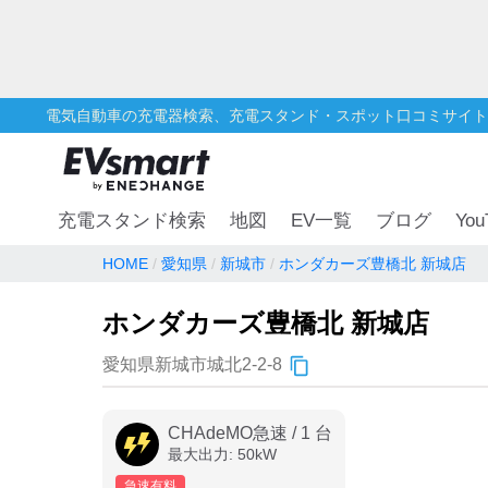
電気自動車の充電器検索、充電スタンド・スポット口コミサイト
You
充電スタンド検索
地図
EV一覧
ブログ
HOME
愛知県
新城市
ホンダカーズ豊橋北 新城店
ホンダカーズ豊橋北 新城店
愛知県新城市城北2-2-8
CHAdeMO急速
/
1
台
最大出力:
50
kW
急速有料