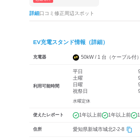
詳細
口コミ
修正
周辺スポット
EV充電スタンド情報（詳細）
充電器
50
kW /
1
台
（ケーブル付
平日
土曜
日曜
利用可能時間
祝祭日
水曜定休
使えたレポート
1年以上前
1年以上前
住所
愛知県新城市城北2-2-8