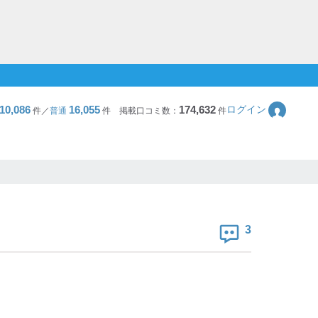
10,086
16,055
174,632
ログイン
件／
普通
件
掲載口コミ数：
件
3