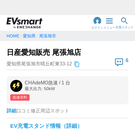
充電スタンド
ログイン
メニュー
HOME
愛知県
尾張旭市
閉
じ
地名・観光スポット・住所
日産愛知販売 尾張旭店
で検索
る
6
愛知県尾張旭市晴丘町東33-12
充電器の種類
CHAdeMO急速
/
1
台
最大出力:
50
kW
急速充電器のみ表示
急速無料のみ表示
急速有料
高速道路上のみ表示
24時間営業のみ表示
詳細
口コミ
修正
周辺スポット
認証システム
EV充電スタンド情報（詳細）
e-Mobility Power
EV充電エネチェンジ