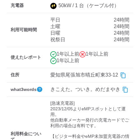
充電器
50
kW /
1
台
（ケーブル付）
平日
24時間
ディーラー
土曜
24時間
利用可能時間
日曜
24時間
三菱ディーラーを表示
日産ディーラーを表示
祝祭日
24時間
トヨタディーラーを表
示
1年以上前
1年以上前
使えたレポート
1年以上前
充電器の出力
住所
愛知県尾張旭市晴丘町東33-12
すべて
中速-20kW-以上
急速-44kW-以上
きこえた。ついき。めだまやき
what3words
車種
[急速充電器]

2023/12/05よりeMPスポットとして運
用。

他自動車メーカー発行の充電カードでご
利用の場合は有料です。

利用料金につい
【ビジター料金やeMP未加盟充電器の情
て