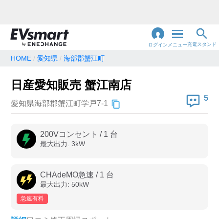
充電スタンド
ログイン
メニュー
HOME
愛知県
海部郡蟹江町
閉
じ
地名・観光スポット・住所
日産愛知販売 蟹江南店
で検索
る
5
愛知県海部郡蟹江町学戸7-1
充電器の種類
200Vコンセント
/
1
台
最大出力:
3
kW
急速充電器のみ表示
急速無料のみ表示
高速道路上のみ表示
24時間営業のみ表示
CHAdeMO急速
/
1
台
最大出力:
50
kW
急速有料
認証システム
e-Mobility Power
EV充電エネチェンジ