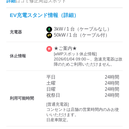
詳細
口コミ
修正
周辺スポット
EV充電スタンド情報（詳細）
ディーラー
3
kW /
1
台
（ケーブルなし）
三菱ディーラーを表示
日産ディーラーを表示
充電器
50
kW /
1
台
（ケーブル付）
トヨタディーラーを表
示
★ご案内★
[eMPスポット休止情報]

休止情報
2026/01/04 09:00～、急速充電器は故
充電器の出力
障のためご利用いただけません。
すべて
中速-20kW-以上
急速-44kW-以上
平日
24時間
土曜
24時間
日曜
24時間
車種
祝祭日
24時間
利用可能時間
[普通充電器]

コンセントは店舗の営業時間内のみお使
いいただけます。

日産車限定。