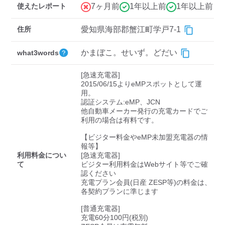
検索する
使えたレポート
7ヶ月前
1年以上前
1年以上前
住所
愛知県海部郡蟹江町学戸7-1
かまぼこ。せいず。どだい
what3words
[急速充電器]

2015/06/15よりeMPスポットとして運
用。

認証システム:eMP、JCN

他自動車メーカー発行の充電カードでご
利用の場合は有料です。

【ビジター料金やeMP未加盟充電器の情
報等】

利用料金につい
[急速充電器]

て
ビジター利用料金はWebサイト等でご確
認ください 

充電プラン会員(日産 ZESP等)の料金は、
各契約プランに準じます

[普通充電器]

充電60分100円(税別)
