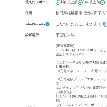
使えたレポート
1年以上前
1年以上前
住所
秋田県雄勝郡東成瀬村田子内仙
こたつ。だんこ。むかえて
what3words
設置場所
平面駐車場
[普通充電器]

2023/10/13よりeMPスポットと
認証システム:eMP

【ビジター料金やeMP未加盟充電
駐車無料。

EV充電エネチェンジ:二次元コード
EV充電定額プラン「エネチェン
器

エネチェンジアプリでの充電料金

(1)都度支払い

10分/55円 (6kW相当適応時) / 10
時)

 (2)「エネチェンジパスポート」での定額支払い
