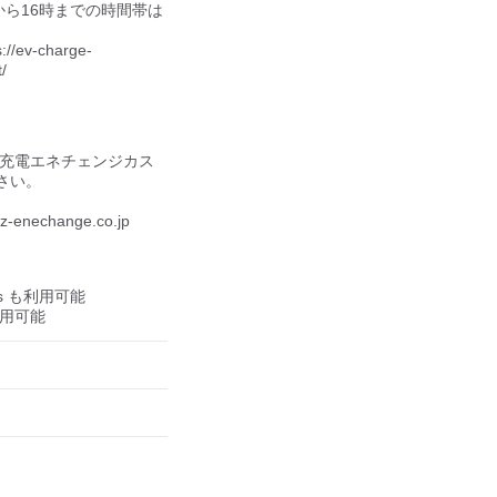
7時から16時までの時間帯は
v-charge-


V充電エネチェンジカス
い。

nechange.co.jp

us も利用可能

も利用可能