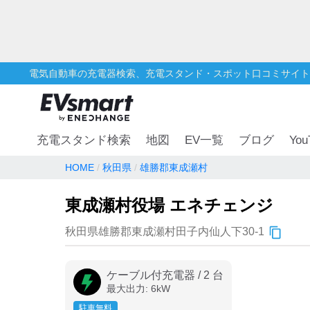
電気自動車の充電器検索、充電スタンド・スポット口コミサイト
You
充電スタンド検索
地図
EV一覧
ブログ
HOME
秋田県
雄勝郡東成瀬村
東成瀬村役場 エネチェンジ
秋田県雄勝郡東成瀬村田子内仙人下30-1
ケーブル付充電器
/
2
台
最大出力:
6
kW
駐車無料