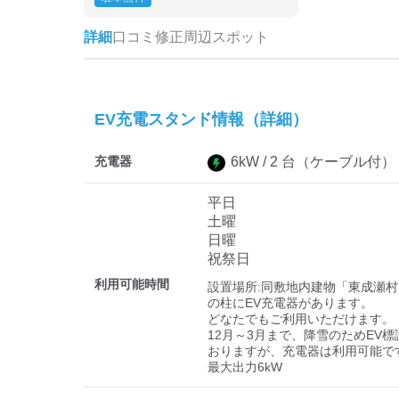
詳細
口コミ
修正
周辺スポット
EV充電スタンド情報（詳細）
充電器
6
kW /
2
台
（ケーブル付）
平日
土曜
日曜
祝祭日
利用可能時間
設置場所:同敷地内建物「東成瀬村
の柱にEV充電器があります。

どなたでもご利用いただけます。

12月～3月まで、降雪のためEV
おりますが、充電器は利用可能です
最大出力6kW