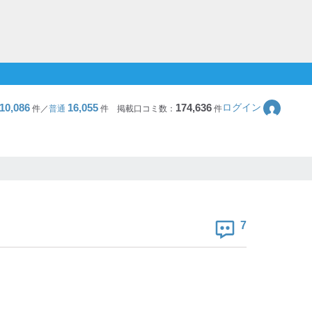
10,086
16,055
174,636
ログイン
件／
普通
件
掲載口コミ数：
件
7