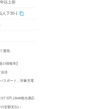
1年以上前
人下30-1
して運用。

器の情報等】

決済

ジパスポート」対象充電
分/27.5円 (3kW相当適応