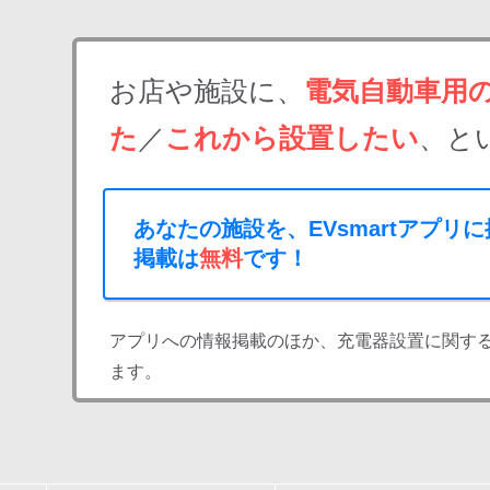
お店や施設に、
電気自動車用
た
／
これから設置したい
、と
あなたの施設を、EVsmartアプリ
掲載は
無料
です！
アプリへの情報掲載のほか、充電器設置に関す
ます。