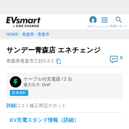
充電スタンド
ログイン
メニュー
HOME
青森県
青森市
閉
じ
地名・観光スポット・住所
サンデー青森店 エネチェンジ
で検索
る
6
青森県青森市三好2-2-1
充電器の種類
ケーブル付充電器
/
2
台
最大出力:
6
kW
急速充電器のみ表示
急速無料のみ表示
駐車無料
高速道路上のみ表示
24時間営業のみ表示
詳細
口コミ
修正
周辺スポット
認証システム
EV充電スタンド情報（詳細）
e-Mobility Power
EV充電エネチェンジ