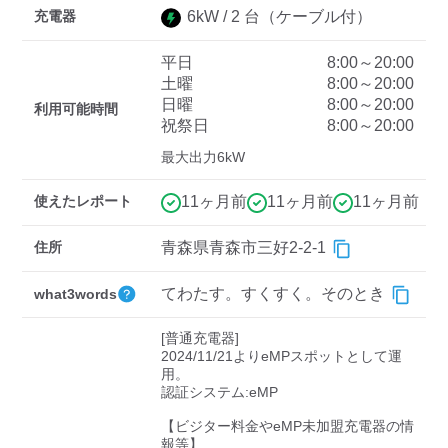
充電器
6
kW /
2
台
（ケーブル付）
平日
8:00～20:00
ディーラー
土曜
8:00～20:00
日曜
8:00～20:00
三菱ディーラーを表示
日産ディーラーを表示
利用可能時間
祝祭日
8:00～20:00
トヨタディーラーを表
最大出力6kW
示
使えたレポート
11ヶ月前
11ヶ月前
11ヶ月前
充電器の出力
住所
青森県青森市三好2-2-1
すべて
中速-20kW-以上
急速-44kW-以上
てわたす。すくすく。そのとき
what3words
車種
[普通充電器]

2024/11/21よりeMPスポットとして運
用。

認証システム:eMP

【ビジター料金やeMP未加盟充電器の情
報等】
