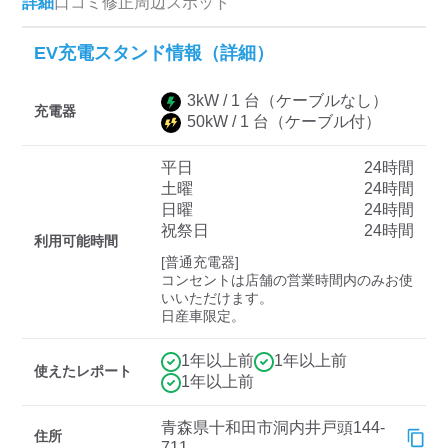
詳細
口コミ
修正
周辺スポット
EV充電スタンド情報（詳細）
ディーラー
3
kW /
1
台
（ケーブルなし）
三菱ディーラーを表示
日産ディーラーを表示
充電器
50
kW /
1
台
（ケーブル付）
トヨタディーラーを表
示
平日
24時間
土曜
24時間
日曜
24時間
充電器の出力
祝祭日
24時間
利用可能時間
すべて
中速-20kW-以上
急速-44kW-以上
[普通充電器]

コンセントは店舗の営業時間内のみお使
いいただけます。

日産車限定。
車種
1年以上前
1年以上前
使えたレポート
1年以上前
青森県十和田市洞内井戸頭144-
住所
711