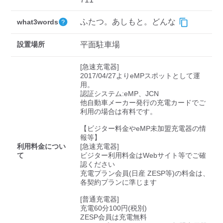
検索する
ふたつ。あしもと。どんな
what3words
設置場所
平面駐車場
[急速充電器]

2017/04/27よりeMPスポットとして運
用。

認証システム:eMP、JCN

他自動車メーカー発行の充電カードでご
利用の場合は有料です。

【ビジター料金やeMP未加盟充電器の情
報等】

利用料金につい
[急速充電器]

て
ビジター利用料金はWebサイト等でご確
認ください 

充電プラン会員(日産 ZESP等)の料金は、
各契約プランに準じます

[普通充電器]

充電60分100円(税別)

ZESP会員は充電無料
