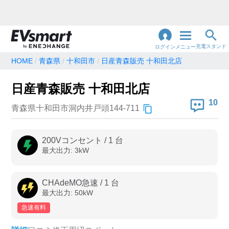
充電スタンド
ログイン
メニュー
HOME
青森県
十和田市
日産青森販売 十和田北店
閉
じ
地名・観光スポット・住所
日産青森販売 十和田北店
で検索
る
10
青森県十和田市洞内井戸頭144-711
充電器の種類
200Vコンセント
/
1
台
最大出力:
3
kW
急速充電器のみ表示
急速無料のみ表示
高速道路上のみ表示
24時間営業のみ表示
CHAdeMO急速
/
1
台
最大出力:
50
kW
急速有料
認証システム
e-Mobility Power
EV充電エネチェンジ