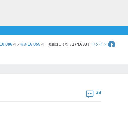
10,086
16,055
174,633
ログイン
件／
普通
件
掲載口コミ数：
件
39