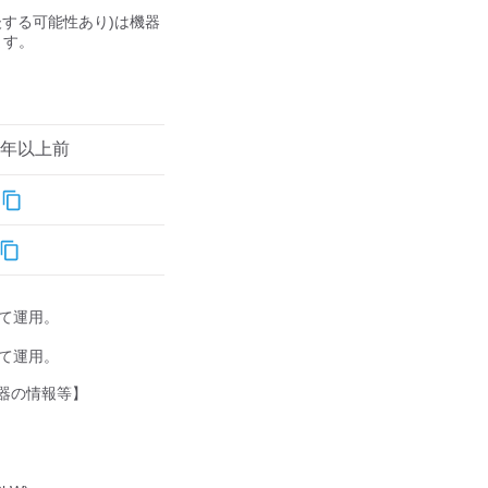
後する可能性あり)は機器
す。

1年以上前
して運用。

して運用。

器の情報等】
