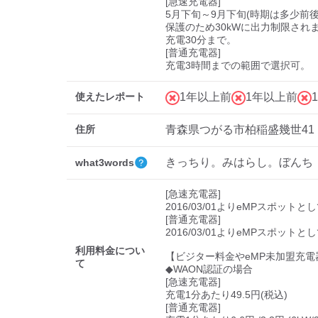
[急速充電器]

5月下旬～9月下旬(時期は多少前
保護のため30kWに出力制限されま
充電30分まで。

[普通充電器]

充電3時間までの範囲で選択可。
使えたレポート
1年以上前
1年以上前
住所
青森県つがる市柏稲盛幾世41
きっちり。みはらし。ぼんち
what3words
[急速充電器]

2016/03/01よりeMPスポットと
[普通充電器]

2016/03/01よりeMPスポットと
利用料金につい
【ビジター料金やeMP未加盟充電
て
◆WAON認証の場合

[急速充電器]

充電1分あたり49.5円(税込)

[普通充電器]
