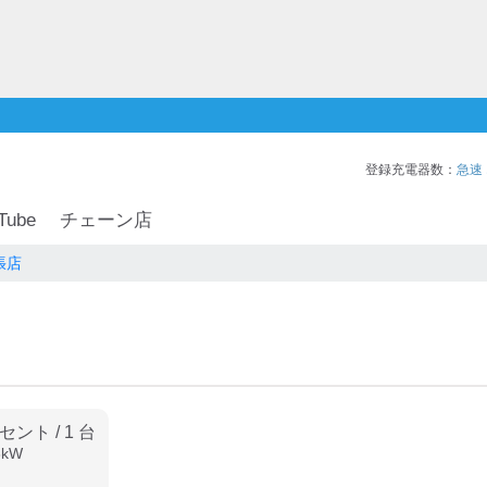
登録充電器数：
急速
Tube
チェーン店
張店
ンセント
/
1
台
3
kW