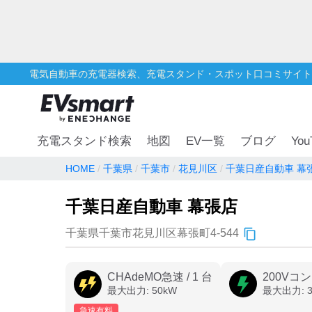
電気自動車の充電器検索、充電スタンド・スポット口コミサイト
You
充電スタンド検索
地図
EV一覧
ブログ
HOME
千葉県
千葉市
花見川区
千葉日産自動車 幕
千葉日産自動車 幕張店
千葉県千葉市花見川区幕張町4-544
CHAdeMO急速
/
1
台
200Vコ
最大出力:
50
kW
最大出力:
急速有料