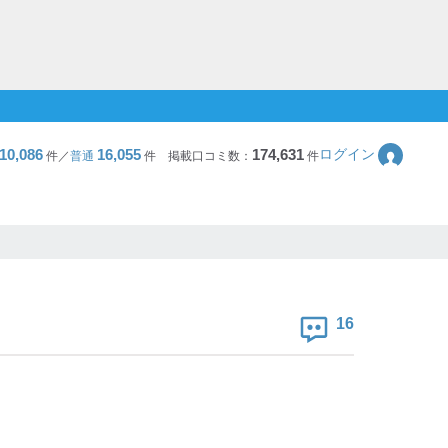
10,086
16,055
174,631
ログイン
件／
普通
件
掲載口コミ数：
件
16