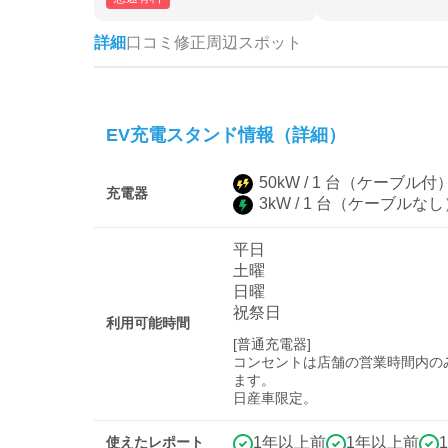
詳細
口コミ
修正
周辺スポット
EV充電スタンド情報（詳細）
50
kW /
1
台
（ケーブル付
充電器
3
kW /
1
台
（ケーブルなし
平日
土曜
日曜
祝祭日
利用可能時間
[普通充電器]

コンセントは店舗の営業時間内の
ます。

日産車限定。
使えたレポート
1年以上前
1年以上前