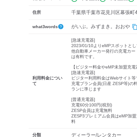
住所
千葉県千葉市花見川区幕張町4-
がいぶ。みずまき。おおや
what3words
[急速充電器]

2023/01/10よりeMPスポットと
他自動車メーカー発行の充電カー
は有料です。

【ビジター料金やeMP未加盟充電
[急速充電器]

利用料金につい
ビジター利用料金はWebサイト等で
て
充電プラン会員(日産 ZESP等)
ランに準じます

[普通充電器]

充電60分100円(税別)

ZESP会員は充電無料

ZESP3プレミアム会員はeMP加
料
分類
ディーラー/レンタカー