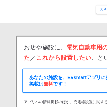
大き
お店や施設に、
電気自動車用
た
／
これから設置したい
、と
あなたの施設を、EVsmartアプリ
掲載は
無料
です！
アプリへの情報掲載のほか、充電器設置に関す