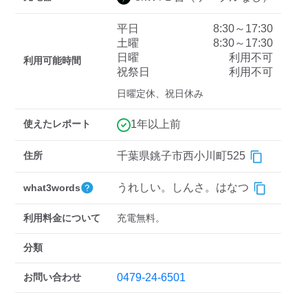
平日
8:30～17:30
土曜
8:30～17:30
ディーラー
日曜
利用不可
利用可能時間
祝祭日
利用不可
三菱ディーラーを表示
日産ディーラーを表示
日曜定休、祝日休み
トヨタディーラーを表
示
使えたレポート
1年以上前
充電器の出力
住所
千葉県銚子市西小川町525
すべて
中速-20kW-以上
急速-44kW-以上
うれしい。しんさ。はなつ
what3words
車種
利用料金について
充電無料。
分類
お問い合わせ
0479-24-6501