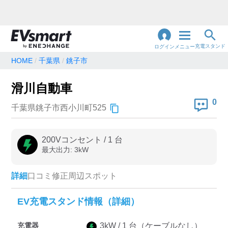
充電スタンド
ログイン
メニュー
HOME
千葉県
銚子市
閉
じ
地名・観光スポット・住所
滑川自動車
で検索
る
0
千葉県銚子市西小川町525
充電器の種類
200Vコンセント
/
1
台
最大出力:
3
kW
急速充電器のみ表示
急速無料のみ表示
高速道路上のみ表示
24時間営業のみ表示
詳細
口コミ
修正
周辺スポット
EV充電スタンド情報（詳細）
認証システム
充電器
3
kW /
1
台
（ケーブルなし）
e-Mobility Power
EV充電エネチェンジ