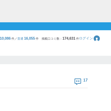
10,086
16,055
174,631
ログイン
件／
普通
件
掲載口コミ数：
件
17