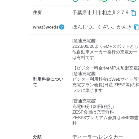
住所
千葉県市川市相之川2-7-9
ほんじつ。ぐざい。かんき
what3words
[急速充電器]

2023/09/28よりeMPスポットと
他自動車メーカー発行の充電カー
は有料です。

【ビジター料金やeMP未加盟充電
[急速充電器]

利用料金につい
ビジター利用料金はWebサイト等で
て
充電プラン会員(日産 ZESP等)
ランに準じます

[普通充電器]

充電60分100円(税別)

ZESP会員は充電無料

ZESP3プレミアム会員はeMP加
料
分類
ディーラー/レンタカー