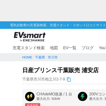
電気自動車の充電器検索、充電スタンド・スポット口コミサイト
You
充電スタンド検索
地図
EV一覧
ブログ
HOME
千葉県
市川市
日産プリンス千葉販売 浦安店
千葉県市川市相之川2-7-9
CHAdeMO急速
/
1
台
200Vコ
最大出力:
50
kW
最大出力:
急速有料