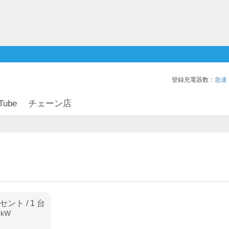
登録充電器数：
急速
Tube
チェーン店
ンセント
/
1
台
3
kW