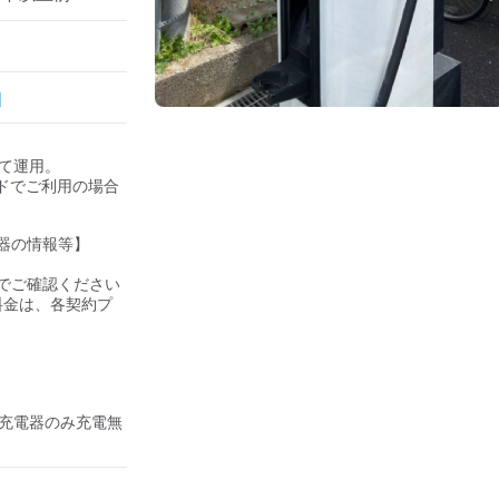
して運用。

ドでご利用の場合
器の情報等】

ご確認ください 

の料金は、各契約プ
盟充電器のみ充電無