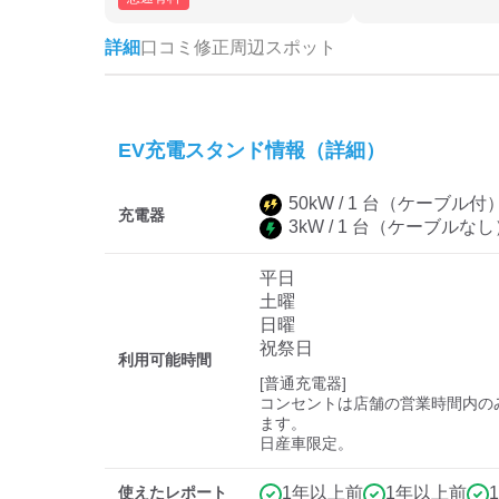
詳細
口コミ
修正
周辺スポット
EV充電スタンド情報（詳細）
50
kW /
1
台
（ケーブル付
充電器
3
kW /
1
台
（ケーブルなし
平日
土曜
日曜
祝祭日
利用可能時間
[普通充電器]

コンセントは店舗の営業時間内の
ます。

日産車限定。
使えたレポート
1年以上前
1年以上前