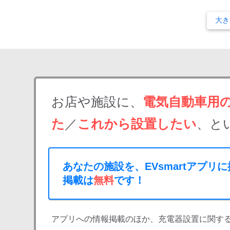
大き
お店や施設に、
電気自動車用
た
／
これから設置したい
、と
あなたの施設を、EVsmartアプリ
掲載は
無料
です！
アプリへの情報掲載のほか、充電器設置に関す