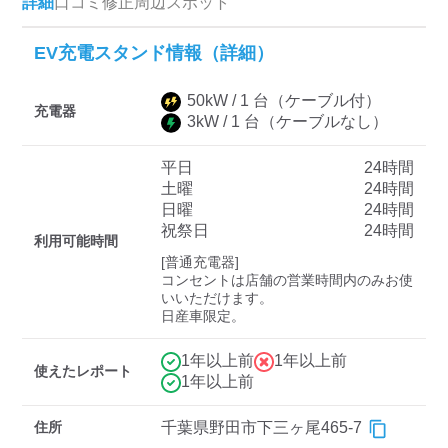
詳細
口コミ
修正
周辺スポット
EV充電スタンド情報（詳細）
ディーラー
50
kW /
1
台
（ケーブル付）
三菱ディーラーを表示
日産ディーラーを表示
充電器
3
kW /
1
台
（ケーブルなし）
トヨタディーラーを表
示
平日
24時間
土曜
24時間
日曜
24時間
充電器の出力
祝祭日
24時間
利用可能時間
すべて
中速-20kW-以上
急速-44kW-以上
[普通充電器]

コンセントは店舗の営業時間内のみお使
いいただけます。

日産車限定。
車種
1年以上前
1年以上前
使えたレポート
1年以上前
住所
千葉県野田市下三ヶ尾465-7