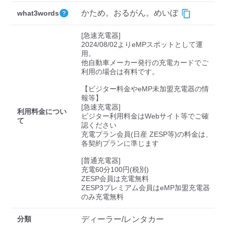
検索する
かため。おるがん。めいぼ
what3words
[急速充電器]

2024/08/02よりeMPスポットとして運
用。

他自動車メーカー発行の充電カードでご
利用の場合は有料です。

【ビジター料金やeMP未加盟充電器の情
報等】

[急速充電器]

利用料金につい
ビジター利用料金はWebサイト等でご確
て
認ください 

充電プラン会員(日産 ZESP等)の料金は、
各契約プランに準じます

[普通充電器]

充電60分100円(税別)

ZESP会員は充電無料

ZESP3プレミアム会員はeMP加盟充電器
のみ充電無料
分類
ディーラー/レンタカー