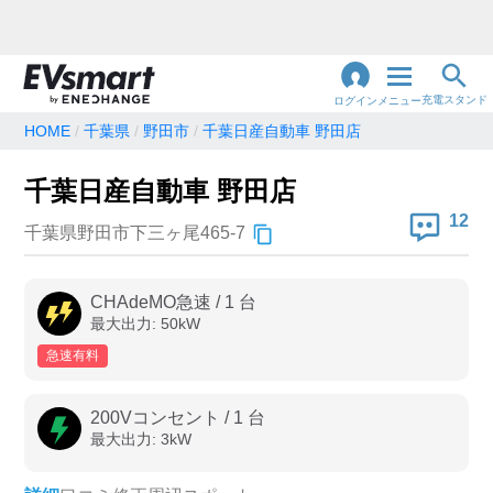
充電スタンド
ログイン
メニュー
HOME
千葉県
野田市
千葉日産自動車 野田店
閉
じ
地名・観光スポット・住所
千葉日産自動車 野田店
で検索
る
12
千葉県野田市下三ヶ尾465-7
充電器の種類
CHAdeMO急速
/
1
台
最大出力:
50
kW
急速充電器のみ表示
急速無料のみ表示
急速有料
高速道路上のみ表示
24時間営業のみ表示
200Vコンセント
/
1
台
最大出力:
3
kW
認証システム
e-Mobility Power
EV充電エネチェンジ