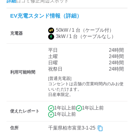
詳細
口コミ
修正
周辺スポット
EV充電スタンド情報（詳細）
ディーラー
50
kW /
1
台
（ケーブル付）
三菱ディーラーを表示
日産ディーラーを表示
充電器
3
kW /
1
台
（ケーブルなし）
トヨタディーラーを表
示
平日
24時間
土曜
24時間
日曜
24時間
充電器の出力
祝祭日
24時間
利用可能時間
すべて
中速-20kW-以上
急速-44kW-以上
[普通充電器]

コンセントは店舗の営業時間内のみお使
いいただけます。

日産車限定。
車種
1年以上前
1年以上前
使えたレポート
1年以上前
住所
千葉県柏市富里3-1-25