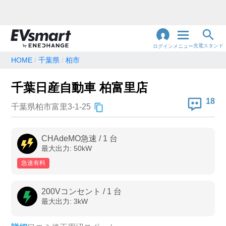
充電スタンド
ログイン
メニュー
HOME
千葉県
柏市
閉
じ
地名・観光スポット・住所
千葉日産自動車 柏富里店
で検索
る
18
千葉県柏市富里3-1-25
充電器の種類
CHAdeMO急速
/
1
台
最大出力:
50
kW
急速充電器のみ表示
急速無料のみ表示
急速有料
高速道路上のみ表示
24時間営業のみ表示
200Vコンセント
/
1
台
最大出力:
3
kW
認証システム
e-Mobility Power
EV充電エネチェンジ