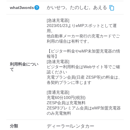
検索する
かいせつ。たのしむ。あえる
what3words
[急速充電器]

2023/01/23よりeMPスポットとして運
用。

他自動車メーカー発行の充電カードでご
利用の場合は有料です。

【ビジター料金やeMP未加盟充電器の情
報等】

[急速充電器]

利用料金につい
ビジター利用料金はWebサイト等でご確
て
認ください 

充電プラン会員(日産 ZESP等)の料金は、
各契約プランに準じます

[普通充電器]

充電60分100円(税別)

ZESP会員は充電無料

ZESP3プレミアム会員はeMP加盟充電器
のみ充電無料
分類
ディーラー/レンタカー