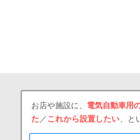
お店や施設に、
電気自動車用
た
／
これから設置したい
、と