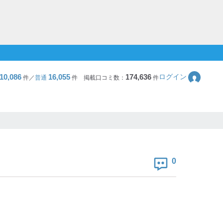
10,086
16,055
174,636
ログイン
件／
普通
件
掲載口コミ数：
件
0