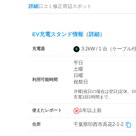
詳細
口コミ
修正
周辺スポット
EV充電スタンド情報（詳細）
充電器
3.2
kW /
1
台
（ケーブル
平日
土曜
日曜
利用可能時間
祝祭日
月曜(祝日の場合は翌日)定休、G
充電1回1時間まで。
使えたレポート
1年以上前
住所
千葉県印西市高花2-1-2