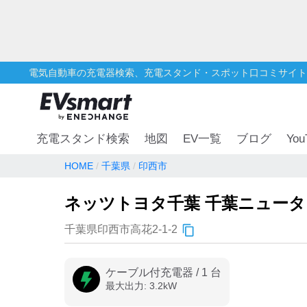
電気自動車の充電器検索、充電スタンド・スポット口コミサイト
You
充電スタンド検索
地図
EV一覧
ブログ
HOME
千葉県
印西市
ネッツトヨタ千葉 千葉ニュー
千葉県印西市高花2-1-2
ケーブル付充電器
/
1
台
最大出力:
3.2
kW