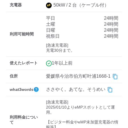
充電器
50
kW /
2
台
（ケーブル付）
平日
24時間
ディーラー
土曜
24時間
日曜
24時間
三菱ディーラーを表示
日産ディーラーを表示
利用可能時間
祝祭日
24時間
トヨタディーラーを表
[急速充電器]

示
充電30分まで。
充電器の出力
使えたレポート
1年以上前
すべて
中速-20kW-以上
急速-44kW-以上
住所
愛媛県今治市伯方町叶浦1668-1
ささやく。あてな。そうめい
what3words
車種
[急速充電器]

2025/01/10よりeMPスポットとして運
用。

利用料金につい
【ビジター料金やeMP未加盟充電器の情
て
報等】
