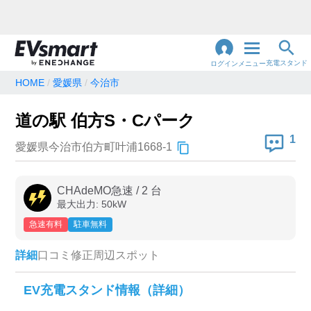
充電スタンド
ログイン
メニュー
HOME
愛媛県
今治市
閉
じ
地名・観光スポット・住所
道の駅 伯方S・Cパーク
で検索
る
1
愛媛県今治市伯方町叶浦1668-1
充電器の種類
CHAdeMO急速
/
2
台
最大出力:
50
kW
急速充電器のみ表示
急速無料のみ表示
急速有料
駐車無料
高速道路上のみ表示
24時間営業のみ表示
詳細
口コミ
修正
周辺スポット
認証システム
EV充電スタンド情報（詳細）
e-Mobility Power
EV充電エネチェンジ