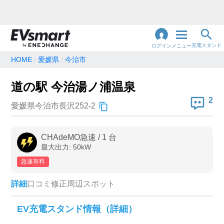
充電スタンド
ログイン
メニュー
HOME
愛媛県
今治市
閉
じ
地名・観光スポット・住所
道の駅 今治湯ノ浦温泉
で検索
る
2
愛媛県今治市長沢252-2
充電器の種類
CHAdeMO急速
/
1
台
最大出力:
50
kW
急速充電器のみ表示
急速無料のみ表示
急速有料
高速道路上のみ表示
24時間営業のみ表示
詳細
口コミ
修正
周辺スポット
認証システム
EV充電スタンド情報（詳細）
e-Mobility Power
EV充電エネチェンジ