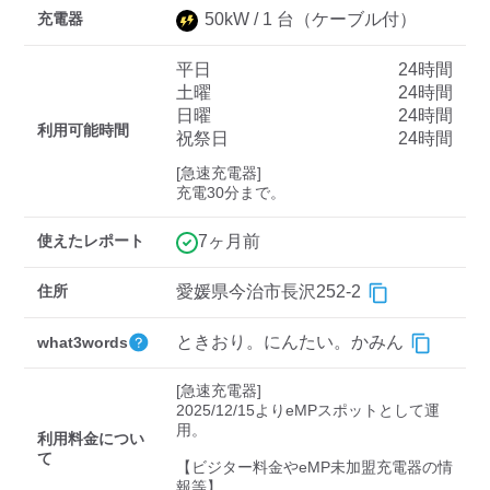
充電器
50
kW /
1
台
（ケーブル付）
平日
24時間
ディーラー
土曜
24時間
日曜
24時間
三菱ディーラーを表示
日産ディーラーを表示
利用可能時間
祝祭日
24時間
トヨタディーラーを表
[急速充電器]

示
充電30分まで。
充電器の出力
使えたレポート
7ヶ月前
すべて
中速-20kW-以上
急速-44kW-以上
住所
愛媛県今治市長沢252-2
ときおり。にんたい。かみん
what3words
車種
[急速充電器]

2025/12/15よりeMPスポットとして運
用。

利用料金につい
て
【ビジター料金やeMP未加盟充電器の情
報等】
