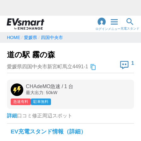
充電スタンド
ログイン
メニュー
HOME
愛媛県
四国中央市
閉
じ
地名・観光スポット・住所
道の駅 霧の森
で検索
る
1
愛媛県四国中央市新宮町馬立4491-1
充電器の種類
CHAdeMO急速
/
1
台
最大出力:
50
kW
急速充電器のみ表示
急速無料のみ表示
急速有料
駐車無料
高速道路上のみ表示
24時間営業のみ表示
詳細
口コミ
修正
周辺スポット
認証システム
EV充電スタンド情報（詳細）
e-Mobility Power
EV充電エネチェンジ