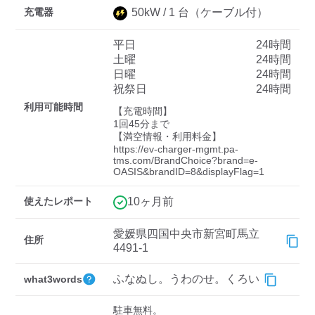
充電器
50
kW /
1
台
（ケーブル付）
平日
24時間
ディーラー
土曜
24時間
日曜
24時間
三菱ディーラーを表示
日産ディーラーを表示
祝祭日
24時間
トヨタディーラーを表
利用可能時間
【充電時間】

示
1回45分まで 

【満空情報・利用料金】

https://ev-charger-mgmt.pa-
充電器の出力
tms.com/BrandChoice?brand=e-
OASIS&brandID=8&displayFlag=1 
すべて
中速-20kW-以上
急速-44kW-以上
使えたレポート
10ヶ月前
車種
愛媛県四国中央市新宮町馬立
住所
4491-1
ふなぬし。うわのせ。くろい
what3words
駐車無料。 
