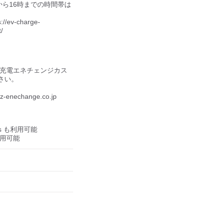
7時から16時までの時間帯は
v-charge-


V充電エネチェンジカス
い。

nechange.co.jp

us も利用可能

も利用可能