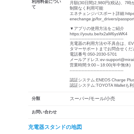
利用料金につい
月額(30日間)2,980円(税込)、
て
制限なく利用可能

エネチェンジパスポート詳細:https://e
enechange.jp/for_drivers/passport/
▼アプリの使用方法をご紹介

https://youtu.be/tx2aM6ysWK4

------------------------------------

充電器の利用方法や不具合は、E
タマーサポートまでお問合せくださ
電話番号:050-2030-5701

メールアドレス:ev-support@miraiz-e
営業時間:9:00～18:00(年中無休)

------------------------------------

認証システム:ENEOS Charge Pl
認証システム:TOYOTA Wallet
分類
スーパー/モール/小売
お問い合わせ
充電器スタンドの地図