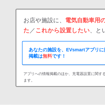
お店や施設に、
電気自動車用
た
／
これから設置したい
、と
あなたの施設を、EVsmartアプリ
掲載は
無料
です！
アプリへの情報掲載のほか、充電器設置に関す
ます。