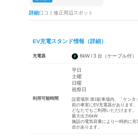
詳細
口コミ
修正
周辺スポット
EV充電スタンド情報（詳細）
充電器
6
kW /
3
台
（ケーブル付）
平日
土曜
日曜
祝祭日
利用可能時間
設置場所:第1駐車場内、「ケンタ
前の車室にEV充電器があります。

どなたでもご利用いただけます。

最大出力6kW

施設の電気容量により一時的に充
合があります。