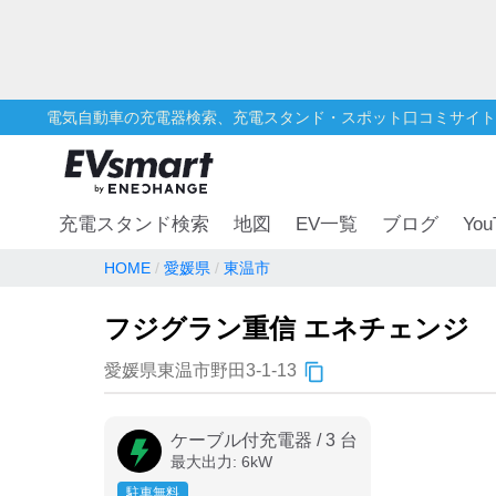
電気自動車の充電器検索、充電スタンド・スポット口コミサイト
You
充電スタンド検索
地図
EV一覧
ブログ
HOME
愛媛県
東温市
フジグラン重信 エネチェンジ
愛媛県東温市野田3-1-13
ケーブル付充電器
/
3
台
最大出力:
6
kW
駐車無料