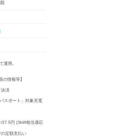
月前
して運用。

器の情報等】

決済

ジパスポート」対象充電
分/27.5円 (3kW相当適応