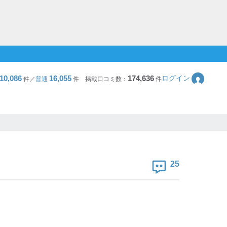
10,086
16,055
174,636
ログイン
件／
普通
件
掲載口コミ数：
件
25