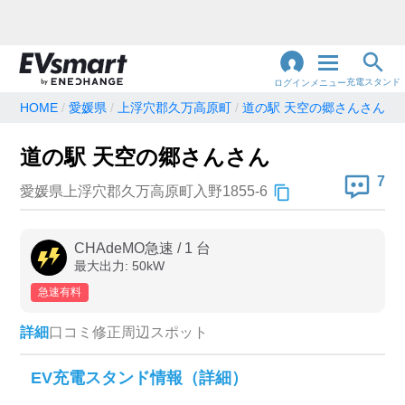
充電スタンド
ログイン
メニュー
HOME
愛媛県
上浮穴郡久万高原町
道の駅 天空の郷さんさん
閉
じ
地名・観光スポット・住所
道の駅 天空の郷さんさん
で検索
る
7
愛媛県上浮穴郡久万高原町入野1855-6
充電器の種類
CHAdeMO急速
/
1
台
最大出力:
50
kW
急速充電器のみ表示
急速無料のみ表示
急速有料
高速道路上のみ表示
24時間営業のみ表示
詳細
口コミ
修正
周辺スポット
認証システム
EV充電スタンド情報（詳細）
e-Mobility Power
EV充電エネチェンジ