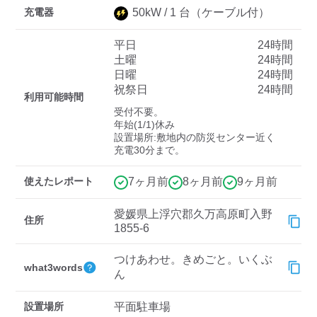
充電器
50
kW /
1
台
（ケーブル付）
平日
24時間
ディーラー
土曜
24時間
日曜
24時間
三菱ディーラーを表示
日産ディーラーを表示
祝祭日
24時間
利用可能時間
トヨタディーラーを表
受付不要。

示
年始(1/1)休み

設置場所:敷地内の防災センター近く

充電30分まで。
充電器の出力
すべて
中速-20kW-以上
急速-44kW-以上
使えたレポート
7ヶ月前
8ヶ月前
9ヶ月前
愛媛県上浮穴郡久万高原町入野
住所
車種
1855-6
つけあわせ。きめごと。いくぶ
what3words
ん
設置場所
平面駐車場