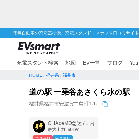
電気自動車の充電器検索、充電スタンド・スポット口コミサイト
You
充電スタンド検索
地図
EV一覧
ブログ
HOME
福井県
福井市
道の駅 一乗谷あさくら水の駅
福井県福井市安波賀中島町1-1-1
CHAdeMO急速
/
1
台
最大出力:
50
kW
急速有料
駐車無料