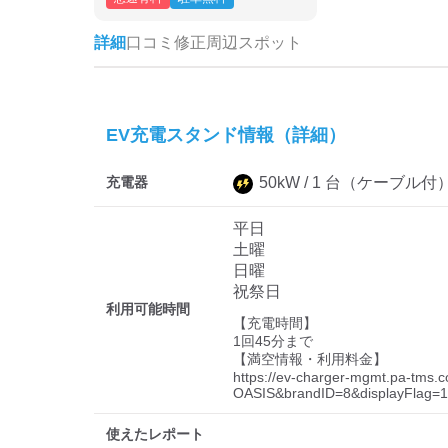
詳細
口コミ
修正
周辺スポット
EV充電スタンド情報（詳細）
充電器
50
kW /
1
台
（ケーブル付
平日
土曜
日曜
祝祭日
利用可能時間
【充電時間】

1回45分まで 

【満空情報・利用料金】

https://ev-charger-mgmt.pa-tms
OASIS&brandID=8&displayFlag=1
使えたレポート