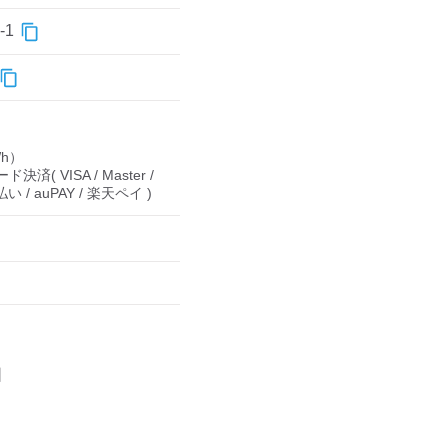
-1
） 

VISA / Master / 
 d払い / auPAY / 楽天ペイ ) 