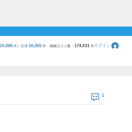
10,086
16,055
174,631
ログイン
件／
普通
件
掲載口コミ数：
件
1