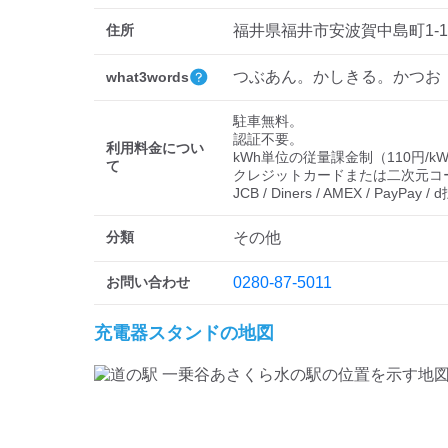
住所
福井県福井市安波賀中島町1-1
つぶあん。かしきる。かつお
what3words
駐車無料。

認証不要。

利用料金につい
kWh単位の従量課金制（110円/kWh
て
クレジットカードまたは二次元コード決済( 
JCB / Diners / AMEX / PayPay /
分類
その他
お問い合わせ
0280-87-5011
充電器スタンドの地図