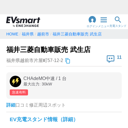
充電スタンド
ログイン
メニュー
HOME
福井県
越前市
福井三菱自動車販売 武生店
閉
じ
地名・観光スポット・住所
福井三菱自動車販売 武生店
で検索
る
11
福井県越前市片屋町57-12-2
充電器の種類
CHAdeMO中速
/
1
台
最大出力:
30
kW
急速充電器のみ表示
急速無料のみ表示
急速有料
高速道路上のみ表示
24時間営業のみ表示
詳細
口コミ
修正
周辺スポット
認証システム
EV充電スタンド情報（詳細）
e-Mobility Power
EV充電エネチェンジ