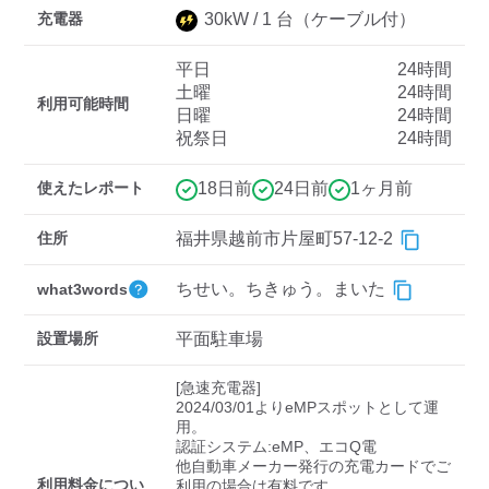
充電器
30
kW /
1
台
（ケーブル付）
平日
24時間
ディーラー
土曜
24時間
利用可能時間
日曜
24時間
三菱ディーラーを表示
日産ディーラーを表示
祝祭日
24時間
トヨタディーラーを表
示
使えたレポート
18日前
24日前
1ヶ月前
充電器の出力
住所
福井県越前市片屋町57-12-2
すべて
中速-20kW-以上
急速-44kW-以上
ちせい。ちきゅう。まいた
what3words
設置場所
平面駐車場
車種
[急速充電器]

2024/03/01よりeMPスポットとして運
用。

認証システム:eMP、エコQ電

他自動車メーカー発行の充電カードでご
利用料金につい
利用の場合は有料です。
