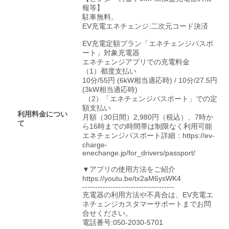
検索する
報等】

駐車無料。

EV充電エネチェンジ:二次元コード決済

EV充電定額プラン「エネチェンジパスポ
ート」対象充電器

エネチェンジアプリでの充電料金

（1）都度支払い

10分/55円 (6kW相当適応時) / 10分/27.5円 
(3kW相当適応時)

 （2）「エネチェンジパスポート」での定
額支払い

利用料金につい
月額（30日間）2,980円（税込）、7時か
て
ら16時までの時間帯は制限なく利用可能

エネチェンジパスポート詳細：https://ev-
charge-
enechange.jp/for_drivers/passport/

▼アプリの使用方法をご紹介

https://youtu.be/tx2aM6ysWK4

------------------------------------

充電器の利用方法や不具合は、EV充電エ
ネチェンジカスタマーサポートまでお問
合せください。

電話番号:050-2030-5701
