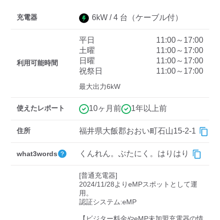
充電器
6
kW /
4
台
（ケーブル付）
ディーラー
平日
11:00～17:00
土曜
11:00～17:00
三菱ディーラーを表示
日産ディーラーを表示
日曜
11:00～17:00
利用可能時間
トヨタディーラーを表
祝祭日
11:00～17:00
示
最大出力6kW
充電器の出力
使えたレポート
10ヶ月前
1年以上前
すべて
中速-20kW-以上
急速-44kW-以上
住所
福井県大飯郡おおい町石山15-2-1
くんれん。ぶたにく。はりはり
what3words
車種
[普通充電器]

2024/11/28よりeMPスポットとして運
用。

認証システム:eMP

【ビジター料金やeMP未加盟充電器の情