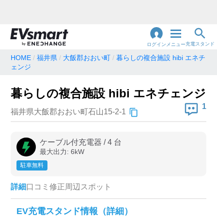
充電スタンド
ログイン
メニュー
HOME
福井県
大飯郡おおい町
暮らしの複合施設 hibi エネチ
ェンジ
閉
じ
地名・観光スポット・住所
で検索
る
暮らしの複合施設 hibi エネチェンジ
1
福井県大飯郡おおい町石山15-2-1
充電器の種類
ケーブル付充電器
/
4
台
急速充電器のみ表示
急速無料のみ表示
最大出力:
6
kW
高速道路上のみ表示
24時間営業のみ表示
駐車無料
詳細
口コミ
修正
周辺スポット
認証システム
EV充電スタンド情報（詳細）
e-Mobility Power
EV充電エネチェンジ