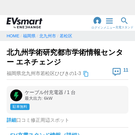
充電スタンド
ログイン
メニュー
HOME
福岡県
北九州市
若松区
閉
じ
地名・観光スポット・住所
北九州学術研究都市学術情報センタ
で検索
る
ー エネチェンジ
11
福岡県北九州市若松区ひびきの1-3
充電器の種類
急速充電器のみ表示
急速無料のみ表示
ケーブル付充電器
/
1
台
最大出力:
6
kW
高速道路上のみ表示
24時間営業のみ表示
駐車無料
詳細
口コミ
修正
周辺スポット
認証システム
e-Mobility Power
EV充電エネチェンジ