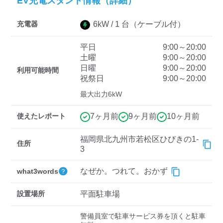
EV充電スタンド情報（詳細）
充電器
6
kW /
1
台
（ケーブル付）
ディーラー
平日
9:00～20:00
三菱ディーラーを表示
日産ディーラーを表示
土曜
9:00～20:00
日曜
9:00～20:00
利用可能時間
トヨタディーラーを表
祝祭日
9:00～20:00
示
最大出力6kW
充電器の出力
使えたレポート
7ヶ月前
9ヶ月前
10ヶ月前
すべて
中速-20kW-以上
急速-44kW-以上
福岡県北九州市若松区ひびきの1-
住所
3
車種
なぜか。つれて。おかず
what3words
設置場所
平面駐車場
警備員室で駐車サービス券を頂くと駐車