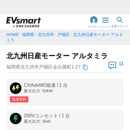
充電スタンド
ログイン
メニュー
HOME
福岡県
北九州市
戸畑区
北九州日産モーター アルタ
ミラ
閉
じ
地名・観光スポット・住所
で検索
る
北九州日産モーター アルタミラ
11
福岡県北九州市戸畑区金比羅町1-27
充電器の種類
CHAdeMO急速
/
1
台
急速充電器のみ表示
急速無料のみ表示
最大出力:
50
kW
高速道路上のみ表示
24時間営業のみ表示
急速有料
200Vコンセント
/
1
台
認証システム
最大出力:
3
kW
e-Mobility Power
EV充電エネチェンジ