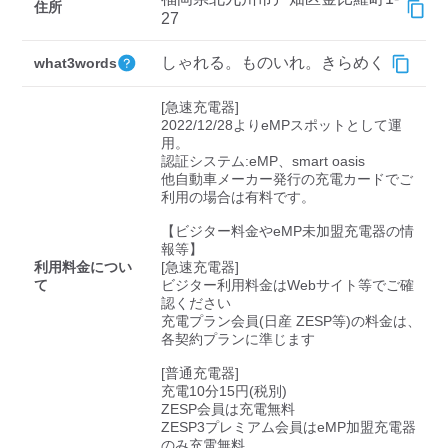
検索する
住所
27
しゃれる。ものいれ。きらめく
what3words
[急速充電器]

2022/12/28よりeMPスポットとして運
用。

認証システム:eMP、smart oasis

他自動車メーカー発行の充電カードでご
利用の場合は有料です。

【ビジター料金やeMP未加盟充電器の情
報等】

利用料金につい
[急速充電器]

て
ビジター利用料金はWebサイト等でご確
認ください 

充電プラン会員(日産 ZESP等)の料金は、
各契約プランに準じます

[普通充電器]

充電10分15円(税別)

ZESP会員は充電無料

ZESP3プレミアム会員はeMP加盟充電器
のみ充電無料