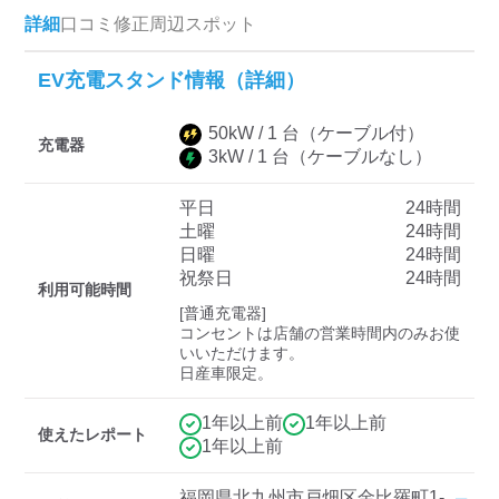
詳細
口コミ
修正
周辺スポット
EV充電スタンド情報（詳細）
ディーラー
三菱ディーラーを表示
日産ディーラーを表示
50
kW /
1
台
（ケーブル付）
充電器
3
kW /
1
台
（ケーブルなし）
トヨタディーラーを表
示
平日
24時間
土曜
24時間
充電器の出力
日曜
24時間
祝祭日
24時間
すべて
中速-20kW-以上
急速-44kW-以上
利用可能時間
[普通充電器]

コンセントは店舗の営業時間内のみお使
車種
いいただけます。

日産車限定。
1年以上前
1年以上前
使えたレポート
1年以上前
福岡県北九州市戸畑区金比羅町1-