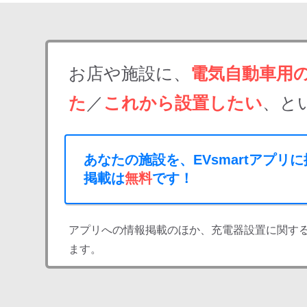
お店や施設に、
電気自動車用
た
／
これから設置したい
、と
あなたの施設を、EVsmartアプリ
掲載は
無料
です！
アプリへの情報掲載のほか、充電器設置に関す
ます。