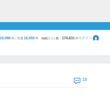
10,086
16,055
174,631
ログイン
件／
普通
件
掲載口コミ数：
件
13