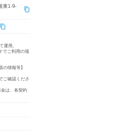
1-9-
して運用。

ドでご利用の場
器の情報等】

でご確認くださ
の料金は、各契約