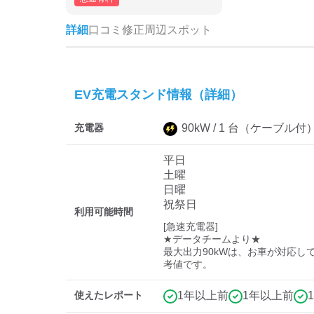
詳細
口コミ
修正
周辺スポット
EV充電スタンド情報（詳細）
充電器
90
kW /
1
台
（ケーブル付
平日
土曜
日曜
祝祭日
利用可能時間
[急速充電器]

★データチームより★

最大出力90kWは、お車が対応し
使えたレポート
1年以上前
1年以上前