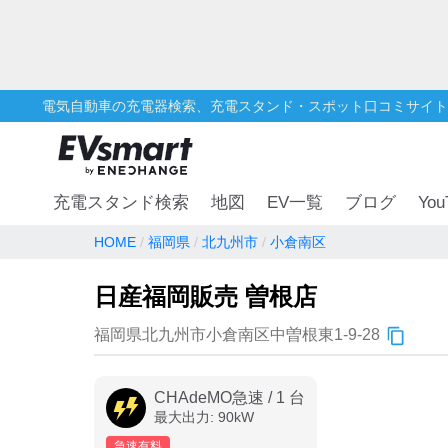
電気自動車の充電器検索、充電スタンド・スポット口コミサイト
You
充電スタンド検索
地図
EV一覧
ブログ
HOME
福岡県
北九州市
小倉南区
日産福岡販売 曽根店
福岡県北九州市小倉南区中曽根東1-9-28
CHAdeMO急速
/
1
台
最大出力:
90
kW
急速有料