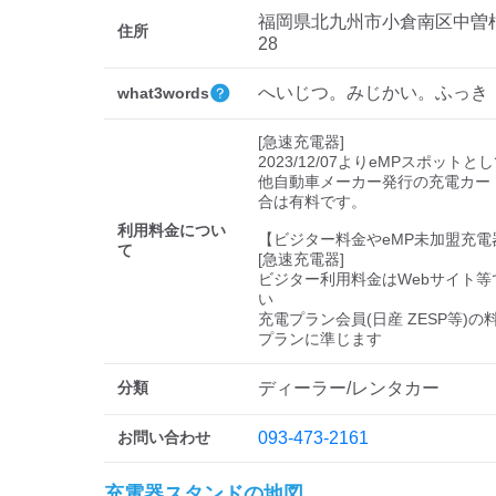
福岡県北九州市小倉南区中曽根東
住所
28
へいじつ。みじかい。ふっき
what3words
[急速充電器]

2023/12/07よりeMPスポットと
他自動車メーカー発行の充電カー
合は有料です。

利用料金につい
【ビジター料金やeMP未加盟充電
て
[急速充電器]

ビジター利用料金はWebサイト等
い 

充電プラン会員(日産 ZESP等)
分類
ディーラー/レンタカー
お問い合わせ
093-473-2161
充電器スタンドの地図