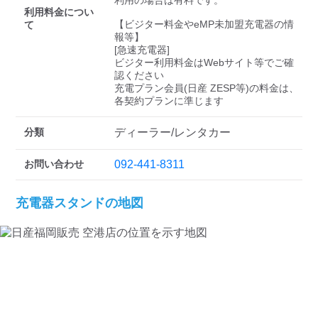
検索する
利用の場合は有料です。

利用料金につい
【ビジター料金やeMP未加盟充電器の情
て
報等】

[急速充電器]

ビジター利用料金はWebサイト等でご確
認ください 

充電プラン会員(日産 ZESP等)の料金は、
分類
ディーラー/レンタカー
お問い合わせ
092-441-8311
充電器スタンドの地図