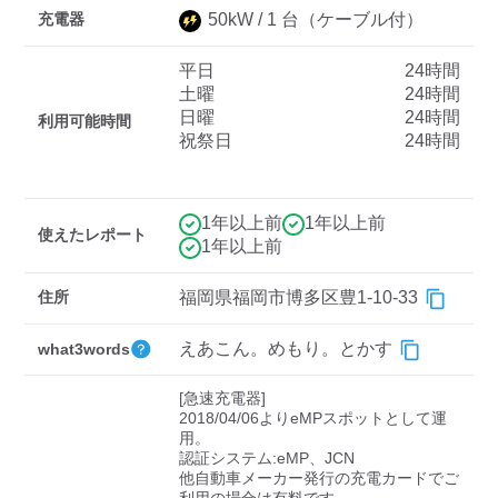
充電器
50
kW /
1
台
（ケーブル付）
平日
24時間
ディーラー
土曜
24時間
日曜
24時間
三菱ディーラーを表示
日産ディーラーを表示
利用可能時間
祝祭日
24時間
トヨタディーラーを表
示
1年以上前
1年以上前
使えたレポート
充電器の出力
1年以上前
すべて
中速-20kW-以上
急速-44kW-以上
住所
福岡県福岡市博多区豊1-10-33
えあこん。めもり。とかす
what3words
車種
[急速充電器]

2018/04/06よりeMPスポットとして運
用。

認証システム:eMP、JCN

他自動車メーカー発行の充電カードでご