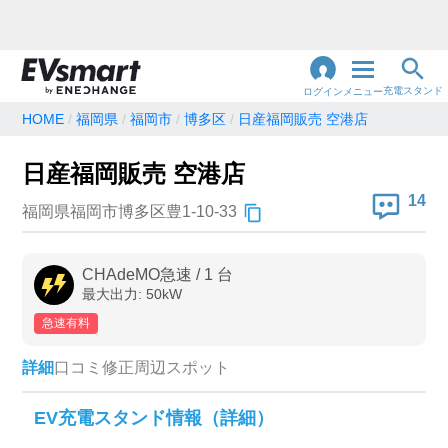
充電スタンド
ログイン
メニュー
HOME
福岡県
福岡市
博多区
日産福岡販売 空港店
閉
じ
地名・観光スポット・住所
日産福岡販売 空港店
で検索
る
14
福岡県福岡市博多区豊1-10-33
充電器の種類
CHAdeMO急速
/
1
台
最大出力:
50
kW
急速充電器のみ表示
急速無料のみ表示
急速有料
高速道路上のみ表示
24時間営業のみ表示
詳細
口コミ
修正
周辺スポット
認証システム
EV充電スタンド情報（詳細）
e-Mobility Power
EV充電エネチェンジ