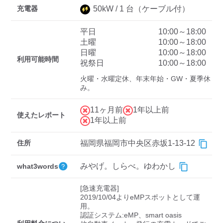
充電器
50
kW /
1
台
（ケーブル付）
平日
10:00～18:00
ディーラー
土曜
10:00～18:00
日曜
10:00～18:00
三菱ディーラーを表示
日産ディーラーを表示
利用可能時間
祝祭日
10:00～18:00
トヨタディーラーを表
火曜・水曜定休、年末年始・GW・夏季休
示
み。
充電器の出力
11ヶ月前
1年以上前
使えたレポート
1年以上前
すべて
中速-20kW-以上
急速-44kW-以上
住所
福岡県福岡市中央区赤坂1-13-12
車種
みやげ。しらべ。ゆわかし
what3words
[急速充電器]

2019/10/04よりeMPスポットとして運
用。

認証システム:eMP、smart oasis
