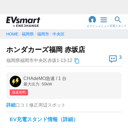
充電スタンド
ログイン
メニュー
HOME
福岡県
福岡市
中央区
閉
じ
地名・観光スポット・住所
ホンダカーズ福岡 赤坂店
で検索
る
3
福岡県福岡市中央区赤坂1-13-12
充電器の種類
CHAdeMO急速
/
1
台
最大出力:
50
kW
急速充電器のみ表示
急速無料のみ表示
急速有料
高速道路上のみ表示
24時間営業のみ表示
詳細
口コミ
修正
周辺スポット
認証システム
EV充電スタンド情報（詳細）
e-Mobility Power
EV充電エネチェンジ