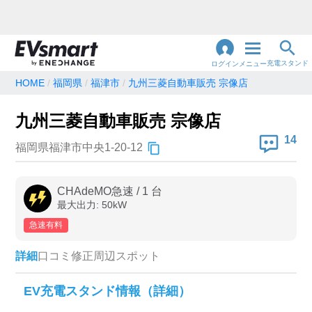
充電スタンド
ログイン
メニュー
HOME
福岡県
福津市
九州三菱自動車販売 宗像店
閉
じ
地名・観光スポット・住所
九州三菱自動車販売 宗像店
で検索
る
14
福岡県福津市中央1-20-12
充電器の種類
CHAdeMO急速
/
1
台
最大出力:
50
kW
急速充電器のみ表示
急速無料のみ表示
急速有料
高速道路上のみ表示
24時間営業のみ表示
詳細
口コミ
修正
周辺スポット
認証システム
EV充電スタンド情報（詳細）
e-Mobility Power
EV充電エネチェンジ