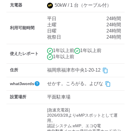
充電器
50
kW /
1
台
（ケーブル付）
平日
24時間
ディーラー
土曜
24時間
利用可能時間
日曜
24時間
三菱ディーラーを表示
日産ディーラーを表示
祝祭日
24時間
トヨタディーラーを表
示
1年以上前
1年以上前
使えたレポート
1年以上前
充電器の出力
住所
福岡県福津市中央1-20-12
すべて
中速-20kW-以上
急速-44kW-以上
せかす。ころがる。よびな
what3words
車種
設置場所
平面駐車場
[急速充電器]

2026/03/28よりeMPスポットとして運
用。

認証システム:eMP、エコQ電
