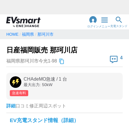
充電スタンド
ログイン
メニュー
HOME
福岡県
那珂川市
閉
じ
地名・観光スポット・住所
日産福岡販売 那珂川店
で検索
る
4
福岡県那珂川市今光1-98
充電器の種類
CHAdeMO急速
/
1
台
最大出力:
50
kW
急速充電器のみ表示
急速無料のみ表示
急速有料
高速道路上のみ表示
24時間営業のみ表示
詳細
口コミ
修正
周辺スポット
認証システム
EV充電スタンド情報（詳細）
e-Mobility Power
EV充電エネチェンジ