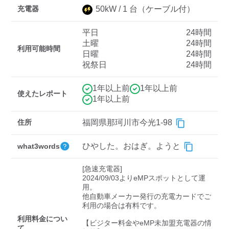
充電器
50
kW /
1
台
（ケーブル付）
平日
24時間
ディーラー
土曜
24時間
利用可能時間
日曜
24時間
三菱ディーラーを表示
日産ディーラーを表示
祝祭日
24時間
トヨタディーラーを表
示
1年以上前
1年以上前
使えたレポート
1年以上前
充電器の出力
住所
福岡県那珂川市今光1-98
すべて
中速-20kW-以上
急速-44kW-以上
ひやした。おはぎ。ようと
what3words
車種
[急速充電器]

2024/09/03よりeMPスポットとして運
用。

他自動車メーカー発行の充電カードでご
利用の場合は有料です。

利用料金につい
【ビジター料金やeMP未加盟充電器の情
て