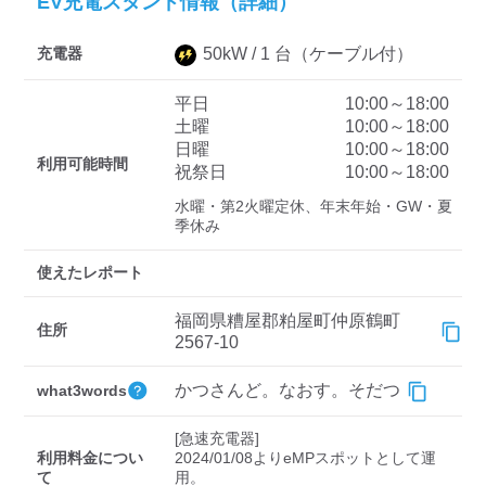
EV充電スタンド情報（詳細）
充電器
50
kW /
1
台
（ケーブル付）
ディーラー
平日
10:00～18:00
三菱ディーラーを表示
日産ディーラーを表示
土曜
10:00～18:00
日曜
10:00～18:00
トヨタディーラーを表
利用可能時間
祝祭日
10:00～18:00
示
水曜・第2火曜定休、年末年始・GW・夏
季休み
充電器の出力
使えたレポート
すべて
中速-20kW-以上
急速-44kW-以上
福岡県糟屋郡粕屋町仲原鶴町
住所
2567-10
車種
かつさんど。なおす。そだつ
what3words
[急速充電器]

利用料金につい
2024/01/08よりeMPスポットとして運
て
用。
