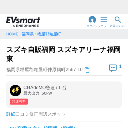
充電スタンド
ログイン
メニュー
HOME
福岡県
糟屋郡粕屋町
閉
じ
地名・観光スポット・住所
スズキ自販福岡 スズキアリーナ福岡
で検索
る
東
1
福岡県糟屋郡粕屋町仲原鶴町2567-10
充電器の種類
急速充電器のみ表示
急速無料のみ表示
CHAdeMO急速
/
1
台
最大出力:
50
kW
高速道路上のみ表示
24時間営業のみ表示
急速有料
詳細
口コミ
修正
周辺スポット
認証システム
e-Mobility Power
EV充電エネチェンジ