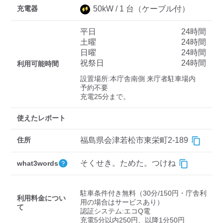
充電器
50
kW /
1
台
（ケーブル付）
平日
24時間
ディーラー
土曜
24時間
日曜
24時間
三菱ディーラーを表示
日産ディーラーを表示
祝祭日
24時間
利用可能時間
トヨタディーラーを表
設置場所:本庁舎南側 来庁者駐車場内

示
予約不要

充電25分まで。
充電器の出力
使えたレポート
すべて
中速-20kW-以上
急速-44kW-以上
住所
福島県会津若松市東栄町2-189
車種
そくせき。ためた。つけね
what3words
駐車条件付き無料（30分/150円・庁舎利
利用料金につい
用の場合はサービスあり）

て
認証システム:エコQ電

充電5分以内250円、以降1分50円