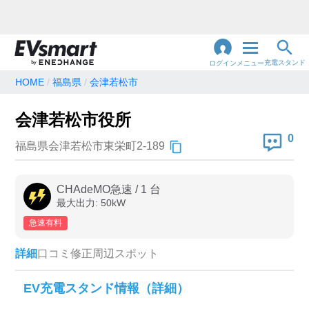
充電スタンド
ログイン
メニュー
HOME
福島県
会津若松市
閉
じ
地名・観光スポット・住所
会津若松市役所
で検索
る
0
福島県会津若松市東栄町2-189
充電器の種類
CHAdeMO急速
/
1
台
最大出力:
50
kW
急速充電器のみ表示
急速無料のみ表示
急速有料
高速道路上のみ表示
24時間営業のみ表示
詳細
口コミ
修正
周辺スポット
認証システム
EV充電スタンド情報（詳細）
e-Mobility Power
EV充電エネチェンジ