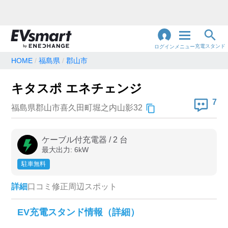
充電スタンド
ログイン
メニュー
HOME
福島県
郡山市
閉
じ
地名・観光スポット・住所
キタスポ エネチェンジ
で検索
る
7
福島県郡山市喜久田町堀之内山影32
充電器の種類
ケーブル付充電器
/
2
台
最大出力:
6
kW
急速充電器のみ表示
急速無料のみ表示
駐車無料
高速道路上のみ表示
24時間営業のみ表示
詳細
口コミ
修正
周辺スポット
認証システム
EV充電スタンド情報（詳細）
e-Mobility Power
EV充電エネチェンジ