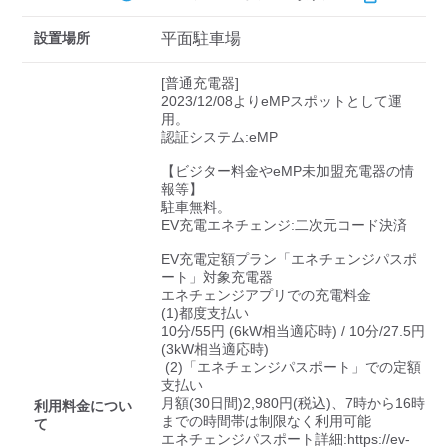
検索する
設置場所
平面駐車場
[普通充電器]

2023/12/08よりeMPスポットとして運
用。

認証システム:eMP

【ビジター料金やeMP未加盟充電器の情
報等】

駐車無料。

EV充電エネチェンジ:二次元コード決済

EV充電定額プラン「エネチェンジパスポ
ート」対象充電器

エネチェンジアプリでの充電料金

(1)都度支払い

10分/55円 (6kW相当適応時) / 10分/27.5円 
(3kW相当適応時)

 (2)「エネチェンジパスポート」での定額
支払い

月額(30日間)2,980円(税込)、7時から16時
利用料金につい
までの時間帯は制限なく利用可能

て
エネチェンジパスポート詳細:https://ev-