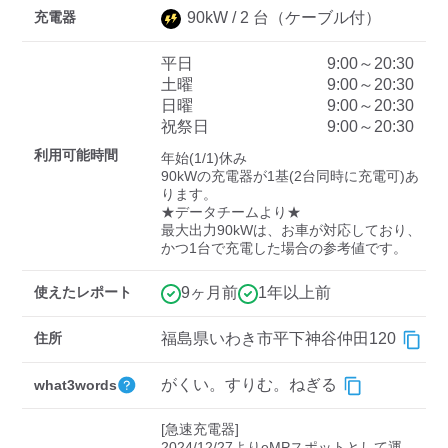
充電器
90
kW /
2
台
（ケーブル付）
平日
9:00～20:30
ディーラー
土曜
9:00～20:30
日曜
9:00～20:30
三菱ディーラーを表示
日産ディーラーを表示
祝祭日
9:00～20:30
トヨタディーラーを表
利用可能時間
年始(1/1)休み

示
90kWの充電器が1基(2台同時に充電可)あ
ります。

★データチームより★

充電器の出力
最大出力90kWは、お車が対応しており、
かつ1台で充電した場合の参考値です。
すべて
中速-20kW-以上
急速-44kW-以上
使えたレポート
9ヶ月前
1年以上前
車種
住所
福島県いわき市平下神谷仲田120
がくい。すりむ。ねぎる
what3words
[急速充電器]

2024/12/27よりeMPスポットとして運