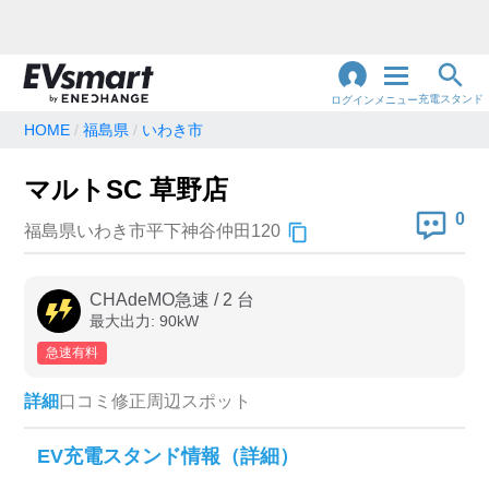
充電スタンド
ログイン
メニュー
HOME
福島県
いわき市
閉
じ
地名・観光スポット・住所
マルトSC 草野店
で検索
る
0
福島県いわき市平下神谷仲田120
充電器の種類
CHAdeMO急速
/
2
台
最大出力:
90
kW
急速充電器のみ表示
急速無料のみ表示
急速有料
高速道路上のみ表示
24時間営業のみ表示
詳細
口コミ
修正
周辺スポット
認証システム
EV充電スタンド情報（詳細）
e-Mobility Power
EV充電エネチェンジ