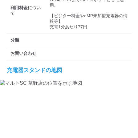
検索する
用。

利用料金につい
て
【ビジター料金やeMP未加盟充電器の情
報等】

充電1分あたり77円
分類
お問い合わせ
充電器スタンドの地図