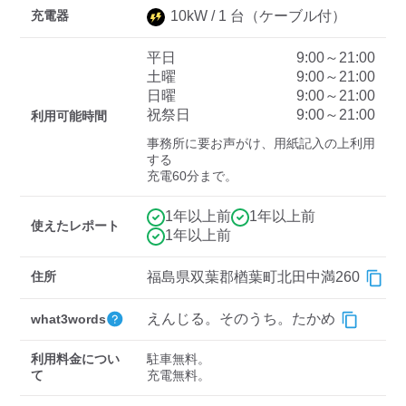
充電器
10
kW /
1
台
（ケーブル付）
平日
9:00～21:00
ディーラー
土曜
9:00～21:00
日曜
9:00～21:00
三菱ディーラーを表示
日産ディーラーを表示
祝祭日
9:00～21:00
利用可能時間
トヨタディーラーを表
事務所に要お声がけ、用紙記入の上利用
示
する

充電60分まで。
充電器の出力
1年以上前
1年以上前
使えたレポート
すべて
中速-20kW-以上
急速-44kW-以上
1年以上前
住所
福島県双葉郡楢葉町北田中満260
車種
えんじる。そのうち。たかめ
what3words
利用料金につい
駐車無料。

て
充電無料。