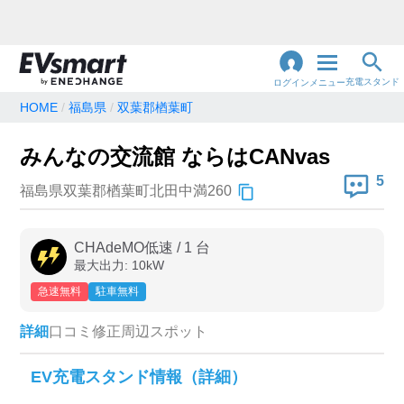
充電スタンド
ログイン
メニュー
HOME
福島県
双葉郡楢葉町
閉
じ
地名・観光スポット・住所
みんなの交流館 ならはCANvas
で検索
る
5
福島県双葉郡楢葉町北田中満260
充電器の種類
CHAdeMO低速
/
1
台
最大出力:
10
kW
急速充電器のみ表示
急速無料のみ表示
急速無料
駐車無料
高速道路上のみ表示
24時間営業のみ表示
詳細
口コミ
修正
周辺スポット
認証システム
EV充電スタンド情報（詳細）
e-Mobility Power
EV充電エネチェンジ