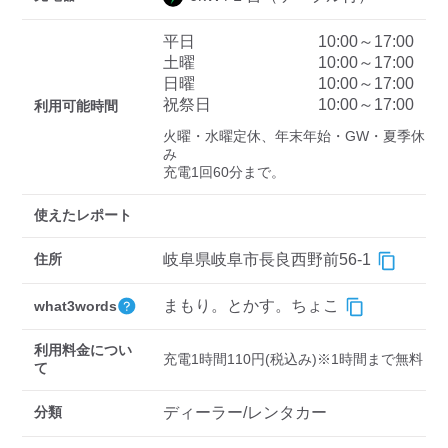
平日
10:00～17:00
土曜
10:00～17:00
ディーラー
日曜
10:00～17:00
祝祭日
10:00～17:00
利用可能時間
三菱ディーラーを表示
日産ディーラーを表示
火曜・水曜定休、年末年始・GW・夏季休
トヨタディーラーを表
み

示
充電1回60分まで。
充電器の出力
使えたレポート
すべて
中速-20kW-以上
急速-44kW-以上
住所
岐阜県岐阜市長良西野前56-1
まもり。とかす。ちょこ
what3words
車種
利用料金につい
充電1時間110円(税込み)※1時間まで無料
て
分類
ディーラー/レンタカー