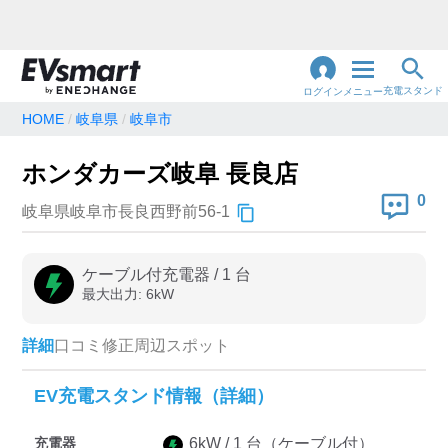
充電スタンド
ログイン
メニュー
HOME
岐阜県
岐阜市
閉
じ
地名・観光スポット・住所
ホンダカーズ岐阜 長良店
で検索
る
0
岐阜県岐阜市長良西野前56-1
充電器の種類
ケーブル付充電器
/
1
台
最大出力:
6
kW
急速充電器のみ表示
急速無料のみ表示
高速道路上のみ表示
24時間営業のみ表示
詳細
口コミ
修正
周辺スポット
EV充電スタンド情報（詳細）
認証システム
充電器
6
kW /
1
台
（ケーブル付）
e-Mobility Power
EV充電エネチェンジ